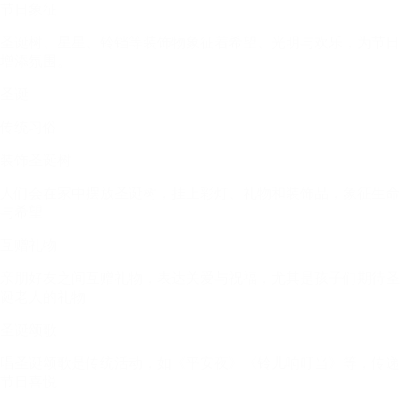
节日象征
圣诞树、星星、铃铛等装饰物象征着希望、光明与欢乐，为节日
增添氛围。
圣诞
传统习俗
装饰圣诞树
人们会在家中摆放圣诞树，挂上彩灯、礼物和装饰品，象征生命
与希望
互赠礼物
亲朋好友之间互赠礼物，表达关爱与祝福，尤其是孩子们期待圣
诞老人的礼物
圣诞颂歌
唱圣诞颂歌是传统活动，如《平安夜》《铃儿响叮当》等，传递
节日喜悦