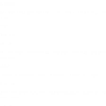
家庭聚餐
家人团聚享用丰盛的圣诞大餐，火鸡、姜饼人等美食是餐桌上的
主角
圣诞
美食文化
烤火鸡
烤火鸡是圣诞大餐的传统主菜，外皮酥脆、肉质鲜嫩，搭配酱料
风味独特。
圣诞布丁
圣诞布丁是经典甜点，内含干果和香料，通常淋上白兰地点
姜饼人饼干
姜饼人饼干是节日特色小吃，用姜粉和糖霜制作，造型可爱，深
受孩子喜爱。