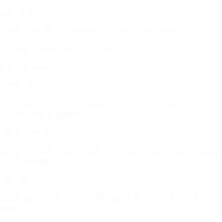
圣诞快乐！
圣诞节是充满欢乐与祝福的节日，象征着爱与希望
今天我们一起来了解圣诞节的历史吧！
圣诞节的由来
宗教起源
圣诞节源自基督教，纪念耶稣基督的诞生，定于每年12月25日，
是全球基督徒的重要节日。
圣诞老人传说
圣诞老人的原型是圣尼古拉斯，一位乐善好施的主教，后来演变
为送礼物的象征。
历史演变
圣诞节最初是宗教节日，后逐渐融入世俗文化，成为全球广泛庆
祝的节日。