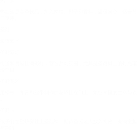
热红酒
热红酒是冬季饮品，加入肉桂、橙子和香料，温暖身心，适合节
日享用。
圣诞
装饰艺术
圣诞彩灯
街道和房屋挂满彩灯，营造梦幻氛围，尤其是圣诞树上的灯光璀
璨夺目
圣诞花环
用松枝、冬青和丝带制作的花环挂在门上，象征永恒的生命与欢
迎
圣诞袜
孩子们在壁炉旁挂上圣诞袜，期待圣诞老人放入礼物，充满童趣
与期待