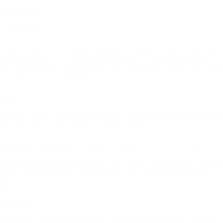
地理分界线
「诞生密码」
6500 万年前，印度洋板块与欧亚板块尚在各自漂移，直至一场
剧烈碰撞发生 —— 印度洋板块向北俯冲，与欧亚板块挤压抬
升。这场延续至今的地质运动，将古特提斯洋（古地中海）海底
抬升为如今的 “世界屋脊”。
冰川。
以冰川、雪峰、冰塔林为主要景观，是喜马拉雅最具标志性的地
貌，因高海拔、低温环境，常年被冰雪覆盖。
拥有全球中低纬度最丰富冰川，总面积约 3.3 万平方公里。
珠穆朗玛峰周边拥有大型冰盖、冰斗冰川，如绒布冰川，还分布
着形态奇特的冰塔林，高度可达数十米，晶莹剔透如 冰雪宫
殿。
高山草甸。
西藏海拔 4500 米左右的区域，分布着广袤的高山草甸，夏季绿