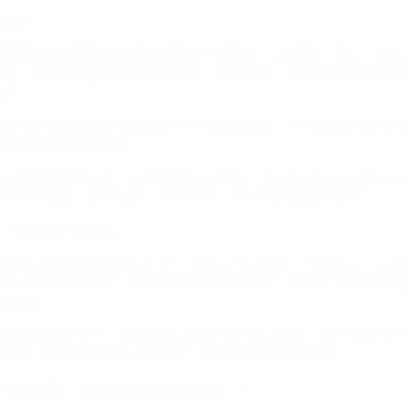
岩石。
因石灰岩地层受流水溶蚀或风化作用形成，如溶洞、石林、峰林
等，或因板块挤压导致岩石裸露、褶皱发育，形成独特的岩石景
观。​
独特的地质景观具有较高的科研与旅游价值，同时也是部分珍稀
动植物的特殊栖息地。
中国西藏阿里地区，位于喜马拉雅西段，部分区域分布着石灰岩
喀斯特地貌，因高海拔、干旱环境，喀斯特景观更显苍凉。
「山脉脚下的人文」
喜马拉雅不仅是自然的丰碑，更是文明的摇篮。千百年来，生活
在山脉两侧的人们，在与高寒环境的抗争中，孕育了独特的文化
与信仰。​
在我国西藏境内，喜马拉雅山脉脚下的布达拉宫、扎什伦布寺等
建筑，不仅是藏传佛教的圣地，更是藏族文化的象征。
“山在那里，转山是此生必行的修行。”