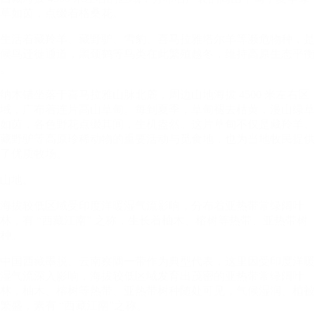
草如茵，点缀着格桑花。
生活着藏羚羊、藏野驴、雪豹、喜马拉雅塔尔羊等濒危物种​，是
候鸟迁徙通道，黑颈鹤等鸟类在此繁殖越冬，维持高原生态平衡​
。
纳木错坐落于喜马拉雅山脉北麓，周边山地海拔 4500 米左右区
域，广布着连片高山草甸。每到夏季，草甸褪去枯黄，漫山绿草
如茵，各色野花点缀其间，生机盎然。这片草甸不仅是藏羚羊、
藏野驴等高原珍稀动物的重要活动与觅食地，也为当地牧民提供
了优质牧场。
山地。
海拔较低区域受印度洋暖湿气流影响，分布着亚热带常绿阔叶
林，有 “西藏江南” 之称，生长着柚木、榕树等热带、亚热带树
种。
中国西藏墨脱、云南察隅一带作为典型代表，这里因受印度洋暖
湿气流深入影响，海拔较低区域发育出茂密的亚热带常绿阔叶
林，柚木、榕树等热带、亚热带树种随处可见，气候湿润、植被
繁盛，素有 “西藏江南”之称。