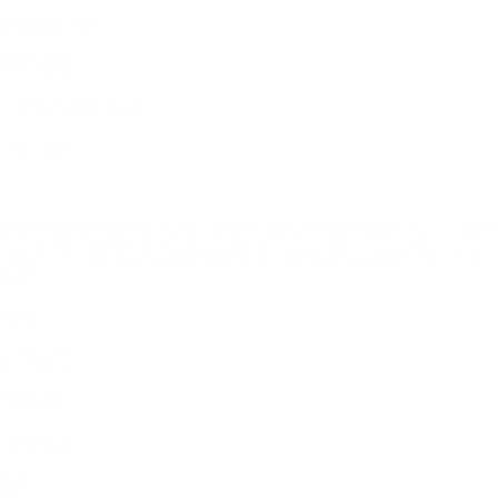
The Himalayas
喜马拉雅
「世界屋脊的史诗」
雪的故乡
。
作为世界海拔最高的山脉，喜马拉雅山携万千冰川而立，护多样
生命而存，既塑造着亚洲地貌气候，也见证着沿线文明的共生与
传承。
海拔
全球最高
冰川面积
亚洲水塔
全长