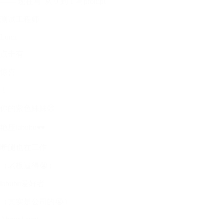
—— 现在写“从 0 到 1 写prompt”
测试工程师
Lumi
点击有
惊喜
！
你的紫色妹妹😊
艳压labubu🕶
断腿也在工作
（老板逼得😭）
labubu爱好者
（其实是公司的😭）