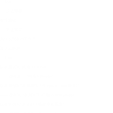
「 kyo 」
↑↑↑上边那些↑↑↑
都没我猛
↓↓↓下边那些↓↓↓
为什么我在PI工作？
算法工程师
「 Link 」
以前面试写“精通 TF/Keras”
—— 现在改口 “精通写Prompt”。
以前周报写“本周训练 3 个 epoch，loss 降 0.2”
—— 现在写 “本周写了 47 版 system prompt”
以前简历写“从 0 到 1 搭建搜索系统”