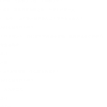
• 信奉：与其解决问题，不如解决甲方。
• 标签：素质教育漏网之鱼、自费上班第一人
•口头禅："这个照片就得放左边！字号加大加大！"
为什么我在PI工作？
工作使我快乐，办公室的空调还不要钱，健身房还有小姐姐看，
食堂还美味！
设计
吕斯
• 这个家伙很懒，什么都没有留下！
为什么我在PI工作？
—因为相信光
设计
杨明一