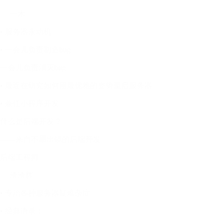
「 一木 」
• 服务器永动机
• 一会儿负责制造bug
一会儿负责消灭bug
• 最近在研究如何用最优雅的姿势重启服务器
• 兼任小程序开发
什么是后端开发？
——来自不愿出镜的后端开发
后端工程师
「 渣渣辉 」
• 专治各种服务器疑难杂症
• 经典语录：