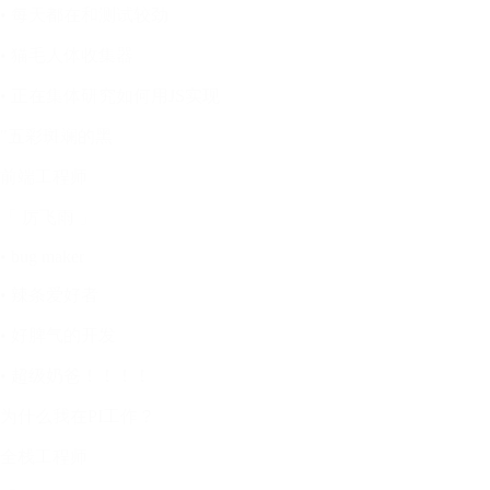
• 每天都在和测试较劲
• 猫毛人体收集器
• 正在集体研究如何用JS实现
"五彩斑斓的黑
前端工程师
「 厉飞雨 」
• bug maker
• 辣条爱好者
• 好脾气的开发
• 超级奶爸！！！！
为什么我在PI工作？
全栈工程师