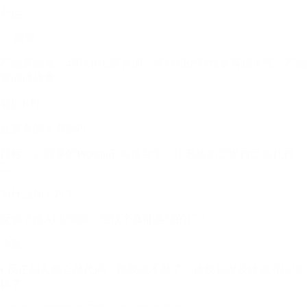
产运
「 夏夏 」
产品老油条，4年AIGC驯兽师。依然相信科技要有烟火气，产品
要能讲故事。
最近KPI：
让更多的人看到Pi
目标：让同事的Prompt不再像玄学，让老板的需求自己迭代自
己。
为什么加入Pi？
受够了给AI当保姆，想找个真能落地的厂！
冷风
• 反正别人都会敲代码，那我就不敲了，待我长发及腰就可以退
休了。