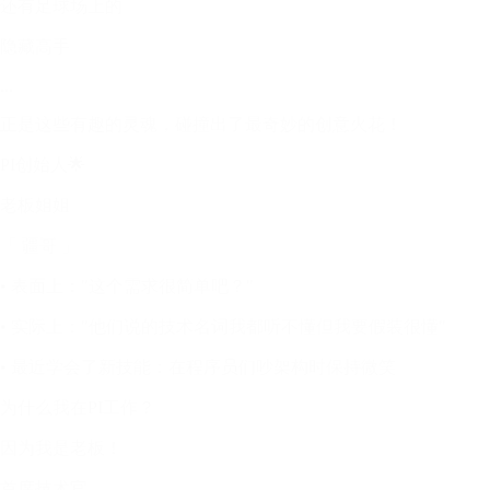
还有足球场上的
隐藏高手
...
正是这些有趣的灵魂，碰撞出了最奇妙的创意火花！
PI创始人🌟
老板姐姐
「 疆哥 」
• 表面上："这个需求很简单吧？"
• 实际上："他们说的技术名词我都听不懂但我要假装很懂"
• 最近学会了新技能：在程序员们吵架构时保持微笑
为什么我在PI工作？
因为我是老板！
首席技术官