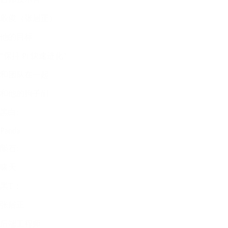
殷俊（张居正）
他的目标
“保持 Pi 快速进化”
和团队在一起
和他的狗子们
黑白:
Panda
陨石:
啸天
黑T：
张居正
后端工程师