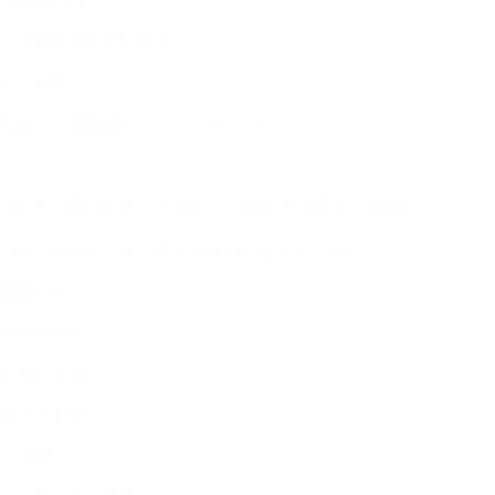
About Lumi
• 全团队的噩梦制造者
• 口头禅："
快来！！我复现了！！！٩(๑>◡<๑)۶
”
• 程序员看到折叠卡片内容后，纷纷发出讥笑与疑问❓
• 我只是微微一笑，随手又给他们提了几个bug😯
索隆的女人
邓为的爱人
许嵩的老婆
算法工程师
「 阿良 」