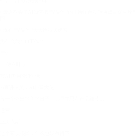
• 专业给图片美颜30年
• 最近教会了AI如何把产品经理的手绘图自动转换成高保真原型
图
• 现在产品经理天天给我买奶茶
为什么我在PI工作？
产运
「 傅立叶 」
被AI耽误的钓鱼佬
Pi宣讲专员，AI科普大使
每一个外出钓鱼的日子，都是在思考产品细节…
运营
亚历克斯
这个家伙很懒，什么也没有留下