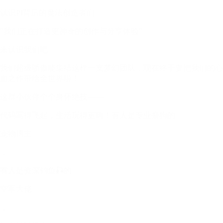
认识PI背后的魔法创造者们
"我们正在打造更神奇的创作与分享体验"
来认识我们吧
我们超级骄傲能集结这样一支梦幻团队，现在终于要把我们的心
血之作带给全世界啦！
这群小伙伴个个身怀绝技——
代码写得飞起，生活玩得更嗨！有人是专业撸狗的
宠物博主
，
有人是资深钓鱼🎣的
空军大佬
，