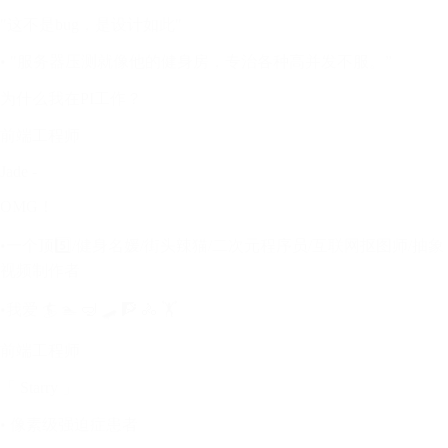
"这不是bug，是设计如此"
• "服务器压测就像他的健身房，专治各种高并发不服。”
为什么我在PI工作？
前端工程师
Jade -
OMG！
•一个顶5️⃣/健身名媛/街头辣猫/二次元程序员/互联网抠图师/抽象
视频制作者
•我爱 🏄 🏊 🤿 🛹 🧗 🚴 🏋️
前端工程师
「 Starry 」
• 像素级强迫症患者