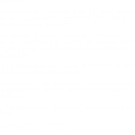
创始人故事
创始人李剑龙是浙江大学理论物理专业的博士，他从读博期间开
始，就一直在从事科普工作，他是科学松鼠会成员，微博账
号“松鼠会Sheldon”粉丝超过百万。
就像热门美剧《生活大爆炸》中的理论物理学博士Sheldon一
样，李剑龙一直喜欢给身边的人讲科普，为了致敬偶像，他的英
文名也叫Sheldon。在做科普工作的过程中，这位“中国版谢耳
朵”逐渐发现：
单单靠文字讲述很难达到理想的效果，图像必不可少。而要吸引
孩子感兴趣，漫画是一种更有效的方式。
当时市场上已有不少文科类知识漫画，但真正与升学相关的硬科
普漫画却凤毛麟角。相比之下，孩子们提到的科普读物多是DK
等国外品牌。
李剑龙意识到这一空白，决心打造属于中国孩子的原创科普漫画
品牌。
2016年正式创立“谢耳朵漫画”