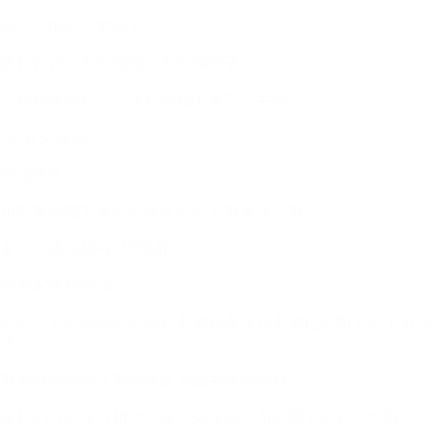
游学法国的艺术硕士
擅长设计，喜欢画画，喜欢编段子
《新科技驾到》《这屁股我不要了》主创
“谢耳朵漫画”
审读团队
负责审读图书系列的团队也是大有来头，有
多位一线高校+科研院所
的专家教授审读。
此外，大名鼎鼎的刘慈欣老师和李永乐老师也给图书写了推荐
语。
有专业的创作及审读团队为图书保驾护航，
家长们可以充分相信《谢耳朵漫画》系列图书的科学性啦。