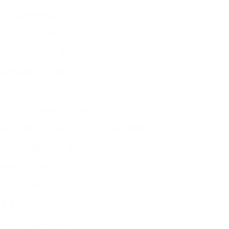
谢耳朵漫画创始人
浙江大学理论物理学博士
中科院院士科研成果解读人
14年科普从业经验
百万级畅销书《新科技驾到》作者
刘慈欣《三体III》科学顾问
诺贝尔奖得主李政道和F. Wilczek动画项目主理人
科技部全国优秀科普作品获得者
牛猫（李岚岚
谢耳朵漫画
美术团队指导
毕业于中国美术学院