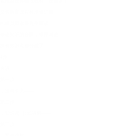
紧跟新课标物理教材，还邀请了
义务教育课程标准修订组
的成员郑永春先生审读。
修建知识的台阶，循序渐进
所有知识点都分成了
4步
来讲：
第一步
，漫画引入——
第二步
，知识点+公式讲解——
第三步
，案例讲解——