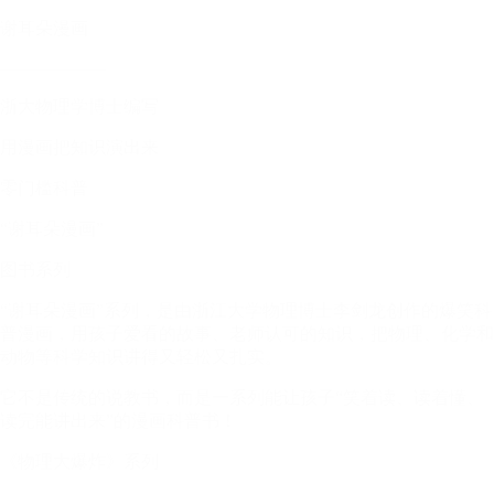
谢耳朵漫画
——————
浙大物理学博士编写
用漫画把知识演出来
零门槛科普
“谢耳朵漫画”
图书系列
“谢耳朵漫画”系列，是由浙江大学物理博士李剑龙创作的爆笑科
普漫画，用孩子爱看的故事、老师认可的知识，把物理、化学和
动物等科学知识讲得又轻松又扎实。
它不是传统的说教书，而是一系列能让孩子“笑着读、读着懂、
读完能讲出来”的漫画科普书！
《物理大爆炸》系列