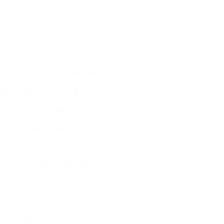
种动物
1000+
科普知识
每个话题孩子都爱
这套书如何帮孩子了解动物？
由一个脑洞大开的故事开始
配合严谨的科学解读
还配有清晰的动物照片
书中知识点全部来自科学论文
专业评审：国家动物博物馆副馆长
张劲硕博士领衔10位专家审校的专业审读
提升孩子的科学思维
培养中国好少年