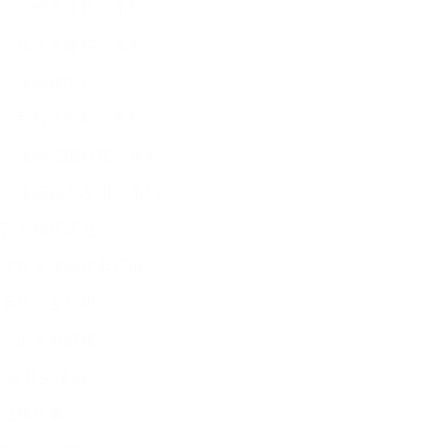
《动物大爆炸》系列
《化学大爆炸》系列
《漫画碳中和》
《新科技驾到》系列
《漫画强国科技》系列
《漫画四大发明》系列
官方购买请至：
谢耳朵漫画作者店铺
手机淘宝扫码 /
点击查看链接
“谢耳朵漫画”
品牌故事