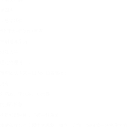
第四步
，总结延伸——
“物理天团”创作+审查
主创谢耳朵为
浙江大学
理论物理博士；
审查团队均来自国内外知名高校；
更有
刘慈欣、李永乐、郑永春
的强烈推荐！
构建知识网络，打破学科藩篱
将散落在各个专题中的现象、概念、定律，编织成一张物理学的