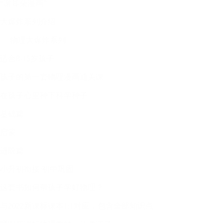
“谢耳朵漫画”
大爆炸系列介绍
「 物理大爆炸系列 」
适合8-15岁孩子
孩子的第一套物理漫画通关课
在孩子心里种下科学种子
基础篇
启蒙
进阶篇
小升初衔接/初中巩固
这套书如何帮孩子学好物理？
与2022新课标课本1:1对应，包含全部知识点