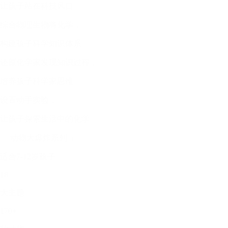
让孩子站在科技风口
综合物理生物将化学，
构建孩子科学知识体系
还原化学家发现知识过程，
培养孩子科学家思维
设置动手实验，
让孩子探索生活中的化学
「 动物大爆炸系列 」
适合7-12岁孩子
18
大主题
170+