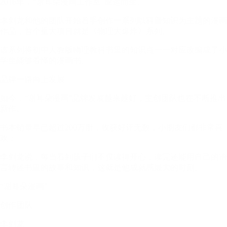
2016年，“谢耳朵漫画工作室”应运而生。
李剑龙和他的团队开始着手创作一系列以科普知识为主题的漫画
作品，首个重大项目就是《物理大爆炸》系列。
该系列将初中人教版物理教科书里的知识点一一对应改编成了小
学生能够看懂的漫画书。
品牌一路向上发展
如今，“谢耳朵漫画”品牌发展越来越好，主创团队也在不断推出
新作。
书本销量早已超过200万册，收获好评无数，小朋友们都非常喜
欢：
李剑龙说，每当看到孩子们不仅读得开心，读完还能用自己的语
言转述书里的故事和知识，这就是他成就感最大的时刻。
“谢耳朵漫画”
创作团队
李剑龙