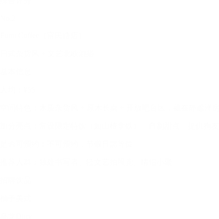
综合评分
No.2
Fumi Coffee（富民路店）
日式杂货风 + 文艺北欧混搭
基本信息
人均：¥55
空间特色：木质杂货风 + 原木长桌 + 开放吧台区，藏在静谧洋
加分亮点：常设限定特饮（如山楂拿铁）、自制甜点、提供狗友
是否可预约：不可预约，节假日需等位
推荐人群：独处书写者、轻文艺拍照党、情侣小聚
招牌饮品
柚子美式
乌龙Dirty