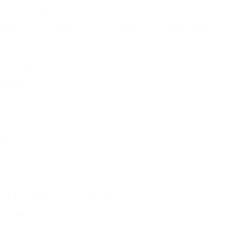
亮点：自带杯减¥3，出杯效率快，性价比高
门店特色：2015年创立于静安区南阳路205号，首家门店面积仅约2㎡，
推荐人群：早八社畜、通勤者、拍照打卡党
是否可预约：无需预约，支持外带与堂饮
招牌饮品
厚乳拿铁
燕麦Dirty
美式冷萃
综合评分
“Manner里最有风格的门店，没有之一。”
“随手一拍都是杂志感，咖啡稳定又亲民。”
——网友热评