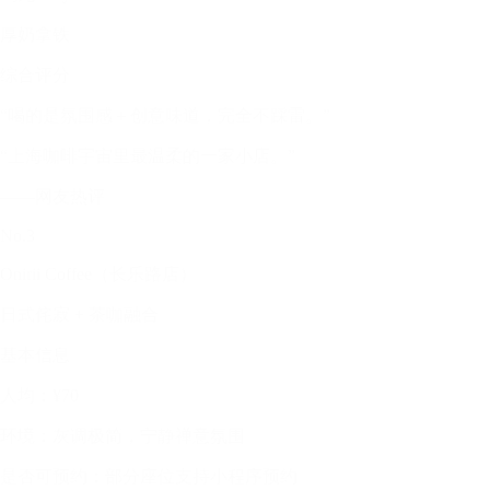
厚奶拿铁
综合评分
“喝的是氛围感＋创意味道，完全不踩雷。”
“上海咖啡宇宙里最温柔的一家小店。”
——网友热评
No.3
Onirii Coffee（长乐路店）
日式侘寂 + 茶咖融合
基本信息
人均：¥70
环境：灰调极简，宁静禅意氛围
是否可预约：部分座位支持小程序预约