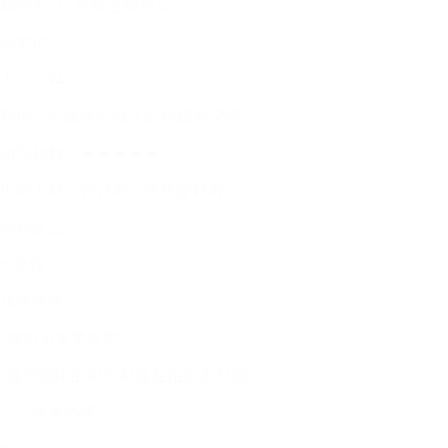
极简主义 | 京都连锁精品
基本信息
人均：¥45
环境：全玻璃外墙 + 白色极简空间
拍照指数：★★★★★
推荐人群：设计师、建筑爱好者
特色饮品
%拿铁
抹茶拿铁
“建筑系审美最爱。”
“连等咖啡的时光都像在拍杂志封面。”
——网友热评