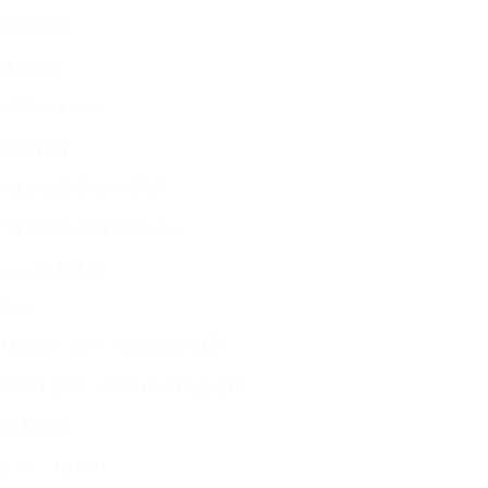
特色饮品
抹茶dirty
清酒cold brew
综合评分
“像走进京都某个茶馆。”
“非常适合拍慢节奏vlog。”
——网友热评
No.4
Manner Coffee（南阳路205店）
极简工业风 + 高性价比精品连锁
基本信息
人均：¥20–30