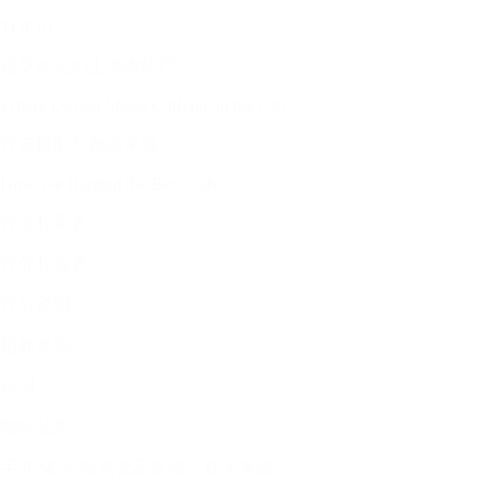
TOP10
最受欢迎の上海咖啡厅
Where Design Meets Caffeine in the City
评选机制与数据来源
How We Ranked the Best Cafés
评分权重表
评分权重表
评分说明
指标类别
说明
咖啡品质
手冲/浓缩/创意饮品质量、豆子来源