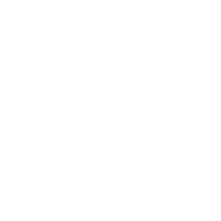
空间设计 & 环境
装潢、氛围、舒适度
社交媒体热度
小红书热度、出镜率、打卡数
服务体验
服务效率、专业程度
附加价值
书籍、宠物友好、展览等独特元素
数据来源
小红书热榜、微博热搜、大众点评、抖音热门、豆瓣小组
No.1
% Arabica（新天地店）