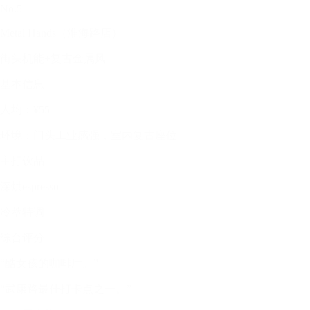
No.5
Metal Hands（淮海路店）
街头机能+复古金属风
基本信息
人均：¥55
环境：门头工业感强，室内复古座位
主打饮品
深烘espresso
冷萃特调
综合评分
“酷女孩的咖啡厅。”
“武康路最佳打卡点之一。”