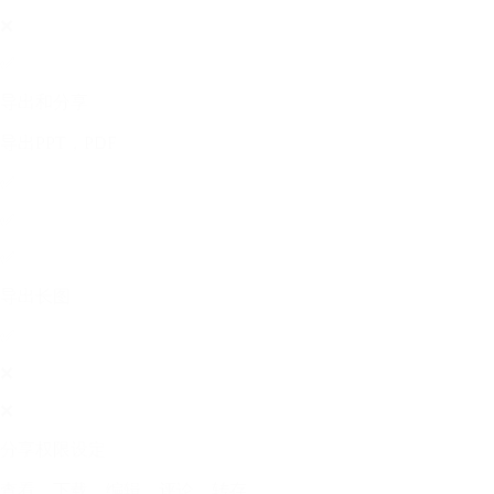
❌
✅
导出和分享
导出PPT，PDF
✅
✅
✅
导出长图
✅
❌
❌
分享权限设定
查看，下载，编辑，评论，转存