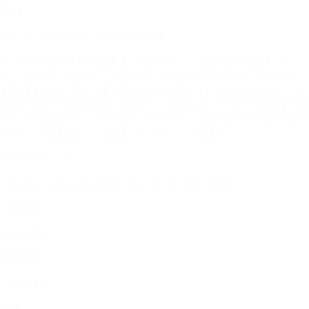
领域。
轻松定义设计主题，激发创意潜能
Pi汇聚AI创意社群与先锋设计师共创，打造数百款风格多样、品
味高级的精品主题库。用户亦可10分钟内快速创建个性化主题，
全面满足设计需求。通过智能设计引擎（Pi Design-Engine），Pi
能像专业设计师般智能决策版式与视觉元素，即使零基础用户也
能轻松制作精美大气的内容呈现和动效。系统更深度理解用户文
化背景与审美偏好，为创意注入多元文化基因。
Pi可以做什么？
The scope of Pi is unlimited. Pi is all you could image.
企业宣传
热点新闻
研究报告
活动日程