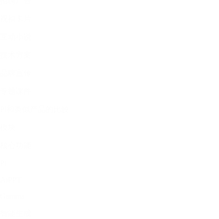
招聘广告
祝福卡片
互动小说
技术方案
品牌宣传
专题课件
Pi和类似产品的比较
模块
核心功能
Pi
AiPPT
Gamma
智能生成