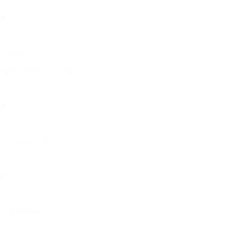
✅
❌
✅
AI编辑
AI改进写作，语法修正
✅
❌
✅
文本加长/缩写/简化
✅
❌
✅
文本内容翻译