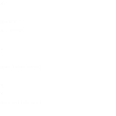
❌
✅
团队和协作
多人协同编辑
✅
❌
✅
团队定制内容/设计管理
✅
❌
❌
团队定制大模型/知识库
✅