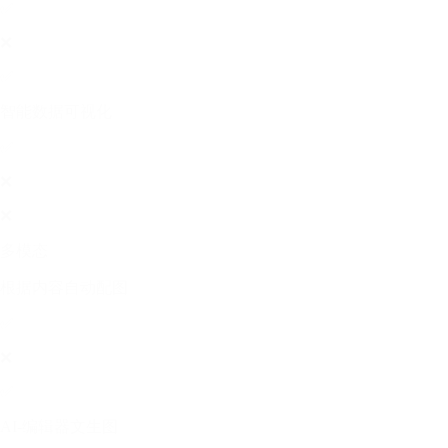
✅
❌
✅
智能数据可视化
✅
❌
❌
多模态
根据内容自动配图
✅
❌
✅
AI-编辑器文生图