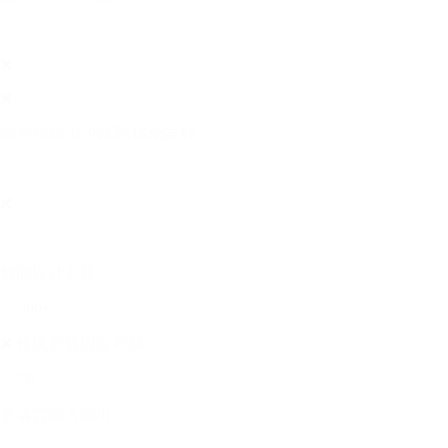
✅
❌
❌
动态布局/16:9设置/移动友好
✅
❌
✅
智能设计主题
✅ 300+
❌ 传统套版固定布局
✅ 78
多语言输入输出