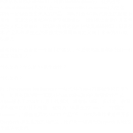
Pi团队以全栈(Full-stack)，跨界(Interdisciplinary)，批判思考
(Critical thinking) 和知行合一(Actions reflect awareness) 为信念，
期待一起创造改变未来的产品，同时打造AGI时代原生的超能小
规模，充满进化🧬精神的新型创新组织。我们相信全新的开发角
色定义和边界融合，组织的有机进化的持续灵感碰撞💥，以及技
术/产品和外界生态的开放式协同网络将定义属于未来的AGI组
织形态。
虽然我们一直会是一个很小的团队，但是依然欢迎有跟我们一样
愿景的您加入！
什么是Pi？什么是Ai-原生设计？
什么是Pi？
Pi（Presentation Intelligence): 一站式AI-Native内容创作和共享平
台，是目前国内唯一实现AI-Native编辑架构的智能设计产品。
Alpha版本于2024年12月上线测试，即收获AI届、设计界、教育
界和媒体的好评和传播，被誉为“AI-原生的Canva”，“中国的
Gamma”，“颜值最高的AI-PPT产品”等。Pi作为全球🌍最早开发
DeepSeek-原生应用的AI产品，用户可一键调用Deepseek R1模型
生成演示文档。