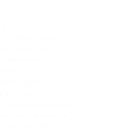
❌
❌
Pi的生态伙伴们
人工智能加速器平台生态伙伴
英伟达Inception创业计划
上海模速空间示范产品
亚马逊云加速器
商汤科技-合作伙伴
阿里云-合作伙伴
AI场景+社区生态合作伙伴（排名不分先后）
世界人工智能大会内容合作伙伴
无问芯穹战略合作伙伴