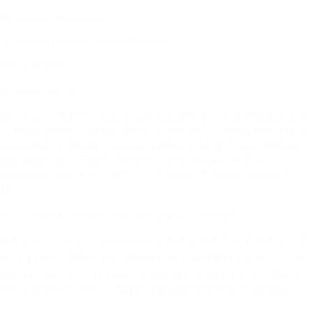
Presentation Intelligence
Ai-Native Design & Sharing Platform
Pi的开发团队
自由量级initi:AI
成立于2023年夏天，Pi的母公司自由量级是一家全球视角的多模
态大模型Startup。由国际顶级的AGI科学家，国内最早的大模型
前沿研发和工程专家，以及最有经验的AI内容产品设计和研发
团队组成，致力于以AGI重塑未来交互(Shaping the Future of
Interactions with AGI)。成立之初即获得世界顶级VC机构的支
持。
致力于塑造AGI-Native lean-team创业理念的Pi团队
Pi团队是一个由16个成员组成的全功能大模型产品开发团队。从
2016年开始，团队的核心成员就开始了全球🌍最早的AIGC产品
化探索。基于对于AI-内容的长期信仰和深厚技术沉淀，我们相
信自己是世界上对于AI内容产品最有激情和长期主义的团队。