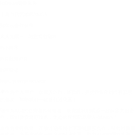
HiDream智象未来
上海当代艺术馆MoCA
知学云合作伙伴
未来无限♾️，与您共创🚀Pi
Pi小程序
Pi共创用户群
Pi网页端
https://pi.deepvinci.tech/
🌍作为个人用户：欢迎关注Pi，体验Pi，并把Pi推介到给有需求
的朋友，帮助我们一起迭代进化🧬！
🚀作为AGI的信仰者和传播者：欢迎跟我们联系一起探索共创合
作，我们负责做好技术，生态伙伴帮助培养Ai-Masters！
🌞作为业务伙伴：开放讨论各种上下游链接和合作，联合对接商
务机会，为用户提供一体化的解决方案，助力AI在中国切实落