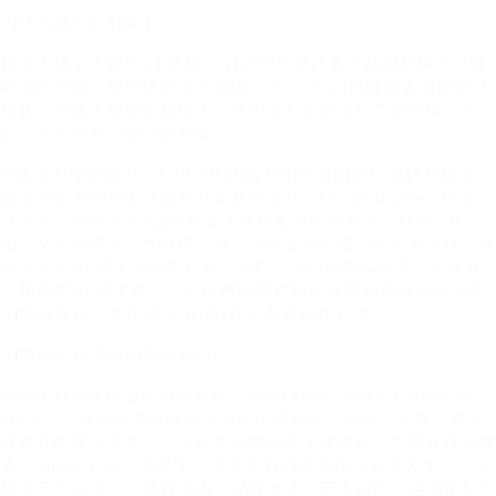
为什么说Pi是AI原生？
目前市场上大部分AI-文档，AI-PPT和设计类产品都是属于过渡
时期的产物，将传统的文件模版（PowerPoint模版或者海报设计
模版）对接大模型生成技术，将内容和文案进行自动置换。所
以，并不存在AI设计的功能。
Pi通过大模型能力，对用户的内容和创作意图进行理解和梳理，
建立内容大纲和设计架构开始从零设计，Design-Engine（Pi-设
计引擎）调控多个Agent和算法线程配置组合布局，样式，配
图，文字处理等一气呵成，每一个作品都是唯一的专属设计。这
就是一个AI-原生的创意过程。同时，Pi的智能编辑器，无缝嵌
入和调度AI-原生能力，可以帮助用户轻松实现局部或者全局的
AI编辑操作。真正进入AGI时代的内容创作心流。
AI驱动的自适应内容架构SFCF
Pi搭载AI智能自适应内容架构（Smart Fluid Content Framework：
SFCF），使演示内容能动态适应不同篇幅、空间、设备、格式
或媒介的展示需求。平台提供跨终端的无缝体验，尤其在移动优
先（Mobile First）场景中，显著提升内容创作与分享效率，广泛
应用于产品推广、教育培训、品牌传播、艺术创作、活动策划等