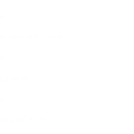
✅
❌
✅
布局根据内容调整，自动适配
✅
❌
✅
智能布局调整
✅
❌
✅
移动端/多端自动适配
✅