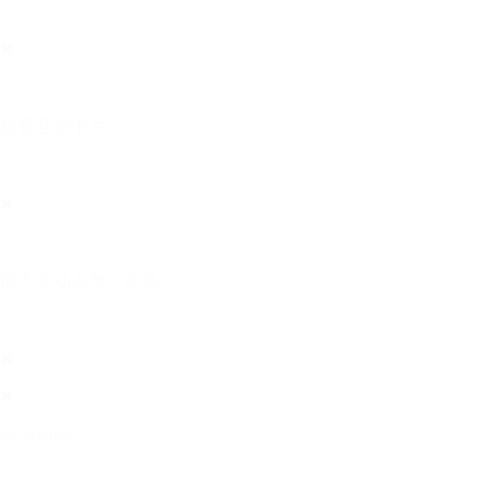
✅
❌
✅
折叠互动卡片
✅
❌
✅
嵌入互动表单，问卷
✅
❌
❌
演示动画
✅