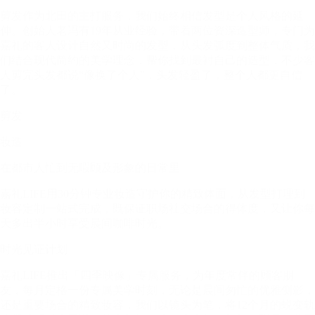
剪发作为北田的主打服务，我们始终相信发型是个人风格的延
伸。创始人老冯有19年从业经验，带着两位资深造型师，专门为
嘉礼的客人设计自然又时尚的发型，从头发弧度到整体气质，我
们结合现代简约的美学理念，帮你找到最衬自己的造型，不少客
人剪完头发都说“像换了个人”，头发轻盈了，整个人都更自信
了。
剪发
妆造
在都市人忙到无暇顾及形象的日常里
嘉礼LIFE用30分钟专业妆造守护你的精致体面，从发型打理到
妆容定制一站式完成，既保证职场社交场合的得体度，又让你每
天多出半小时享受晨间咖啡时光。
时光见证计划
嘉礼LIFE推出「四季映像」专属服务，为年度常伴的顾客朋
友，每月定格一份专属美学时刻，无论是晨间匆忙的优雅侧影，
还是重要场合的精致妆容，我们以镜头为笔，将12个月的蜕变轨