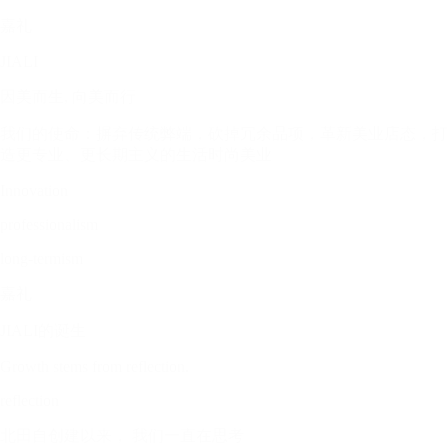
嘉礼
JIALI
因美而生, 向美而行
我们的使命：摒弃传统弊端，砍掉冗余品项，革新美业店态，打
造更专业、更长期主义的生活时尚美业
Innovation
professionalism
long-termism
嘉礼
JIALI的诞生
Growth stems from reflection.
reflection
北田自创建以来， 我们一直在思考