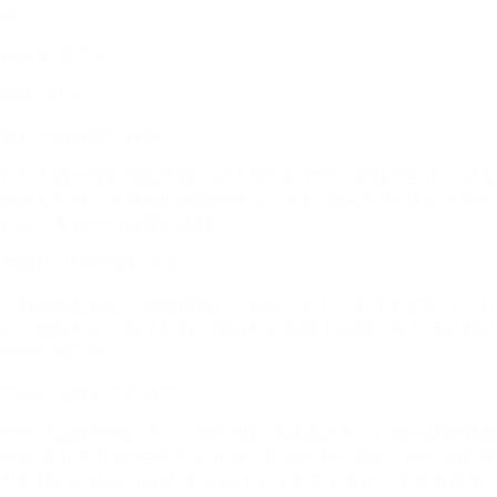
on.
在这里 你可以...
咖啡coffee
邂逅一份温暖的香醇
告别千篇一律的理发体验，踏入我们的空间，迎接您的不只是专
业的发型师，还有馥郁的咖啡香气。来到“嘉礼空间”遇见全新的
自己，邂逅一份温暖的香醇。
在嘉礼LIFE的慢时光里
一杯咖啡配甜品，能陪你度过三种生活切片，赶工时的专注台灯
区、低落时的治愈小角落、聚会时的温暖卡座圈，每个场景都是
你的自拍宝地…
空间是品牌无声的语言
空间是品牌无声的语言，我们用设计讲述故事，让每一处细节都
传递[嘉礼空间]的独特理念 从踏入店铺的那一刻起，顾客就能感
受到我们的格调与温度 空间设计不仅是美学表达，更是商业策