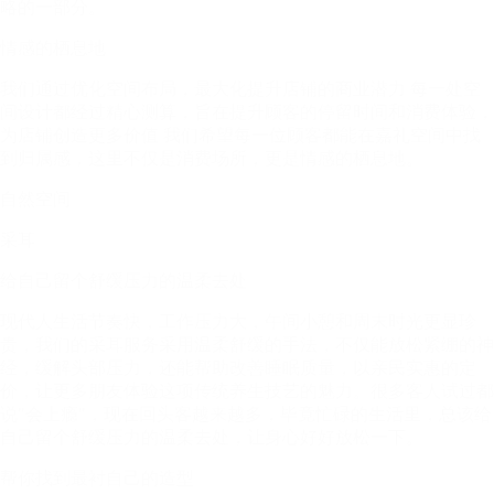
略的一部分。
情感的栖息地
我们通过优化空间布局，最大化提升店铺的商业潜力 每一处空
间设计都经过精心测算，旨在提升顾客的停留时间和消费体验，
为店铺创造更多价值 我们希望每一位顾客都能在嘉礼空间中找
到归属感，这里不仅是消费场所，更是情感的栖息地。
自然空间
采耳
给自己留个舒缓压力的温柔去处
现代人生活节奏快，工作压力大，午间小憩和周末时光更显珍
贵，我们的采耳服务采用温柔舒缓的手法，不仅能放松紧绷的神
经，缓解头部压力，还能帮助改善睡眠质量，以亲民实惠的定
价，让更多朋友体验这项传统养生技艺的魅力。很多客人试过都
说"会上瘾"，现在回头客越来越多，毕竟忙碌的生活里，总该给
自己留个舒缓压力的温柔去处，让身心好好放松一下。
帮你找到最衬自己的造型