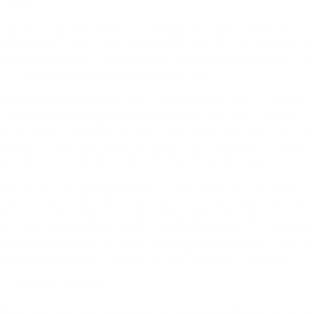
「创始人」
冯勤先生（业内亲切称老冯）是中国美发行业的资深开拓者。
2005年他在上海蒂凡尼美发品牌开启职业生涯，用三年时间从基
层成长为技术骨干；2009年受邀加入杭州知名美发企业担任合伙
人，凭借敏锐的行业洞察推动品牌创新升级。
2019年是他事业转型的关键年：5月从原有团队退出后，同年10
月带领团队在杭州西湖区紫霞街183号创立北田美发。始终秉
持"技术为本，真诚服务"的理念，六年内将门店扩展至三家，通
过融合日式匠心技术和现代审美体系，累计服务超过十万名顾
客，独创的"沉浸式美发体验"培养出数千名长期忠实客户。
2025年2月，老冯再次创新突破，打造多业态复合空间「嘉礼
LIFE」。这个集咖啡轻食、美发造型（包含特色头浴疗洗、采
耳头疗）、美容护肤（含专属女子美容服务）于一体的生活空
间，首创"时间价值管家"模式。通过智能预约系统、无推销服务
流程和灵活的空间配置，践行"让服务回归本质"的理念，既提升
效率又保持服务温度，为都市人打造新型品质生活体验空间。
「 因美而生 向美而行 」
In the name of beauty's splendor we're born, and for its grace we press