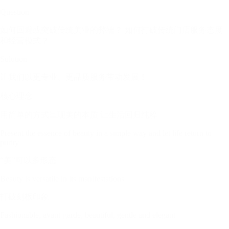
Question
如何回避或突破传统美业的弊端？ 如何打破传统门店服务态度
和经营模式？
Solution
让我们以更专业、更品质服务带动发展！
核心理念
用简单的方式呈现美的本质 让生活回归纯粹
Present the essence of beauty in a simple way and let life return to
purity
“美”可以多形态
Beauty is versatile in its manifestations
打破刻板印象
Fashionable, avant-garde, beautiful, gentle and elegant