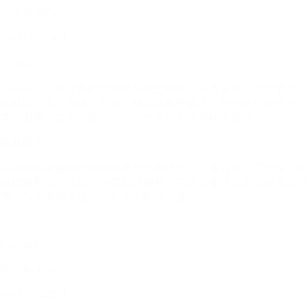
增长48.08%
MAU：28.4M
产品简介
Gemini是谷歌开发的生成式AI模型家族，具备多模态交互能力，
能处理文本、图像、音频、视频等多种输入，并生成相应的文
本、图像、音频等输出，适用于多种创作和研究需求。
商业模式
Gemini的商业模式包括免费与付费结合、企业服务、广告收入和
数据服务等。它提供免费基础服务，高级功能或无水印版本需付
费；为企业用户提供定制化AI解决方案。
13
Lovekey
增长46.48%
MAU：4.47M