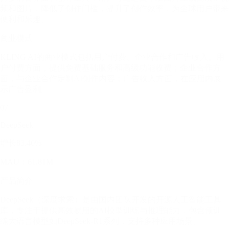
频和图片，降低了创作门槛，提升了创作效率，为全球用户带来
便利和乐趣。
商业模式
KLING AI的商业模式包括用户付费、企业合作和广告收入。用
户付费方面，提供免费基础服务和高级功能收费；企业合作方
面，与企业合作定制AI创作内容；广告收入方面，在应用内展
示广告盈利。
07
DeepSeek
增长83.40%
MAU：61.81M
产品简介
DeepSeek（深度求索）是由国内团队开发的开源人工智能工具
库，专注于提供高效易用的AI模型训练与推理能力，包含预训
练大语言模型如DeepSeek-R1系列，支持多种应用场景。