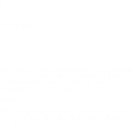
利。
10
MJ中文极速版
增长65.98%
MAU：1.21M
产品简介
MJ中文极速版是广联科技推出的AI绘画应用，基于Midjourney官
方V6引擎，支持中文界面和指令，用户通过文字描述或图片提
示即可生成绘画作品，具备一键分割与下载、AI对话、音乐生
成、视频制作等功能，适用于多种创作需求。
商业模式
MJ中文极速版的商业模式包括会员订阅和积分付费。提供周会
员订阅、年度会员订阅等选项，同时也支持通过付费获取升阶币
进行功能升级。