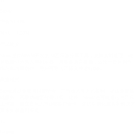
11
Stemz
增长50.30%
MAU：1.33M
产品简介
Stemz是由MWM开发的AI音乐源分离工具，支持实时处理，能
从歌曲中分离人声和乐器，具备多语言界面，适用于音乐创作、
练习和内容创作，用户可导入音频文件进行编辑。
商业模式
Stemz通过免费与付费结合、广告收入等方式盈利。提供免费基
础服务，高级功能需付费订阅。此外，Stemz还可能通过与音乐
工作室、独立音乐人等B端客户合作，提供定制化服务和解决方
案来拓展盈利渠道。
12
Gemini