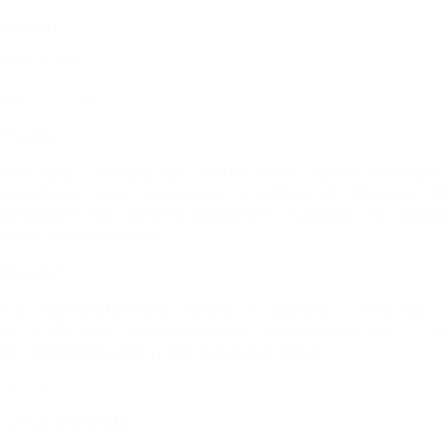
SelfyzAI
增长18.72%
MAU：2.13M
产品简介
SelfyzAI是万兴科技推出的一款AI照片应用，能将照片和自拍照
转换成动漫、肖像、漫画等风格，支持图像生成、图像编辑、图
像转视频等功能，适用于社交媒体用户、专业创意人员、休闲娱
乐爱好者及内容创作者。
商业模式
SelfyzAI的商业模式包括广告投放、社交媒体推广、付费功能
等。它通过大量广告投放和活跃的社交媒体运营吸引用户，主要
推广舞蹈视频生成和AI亲吻/拥抱视频生成功能。
2025.02
AI产品全球增速榜