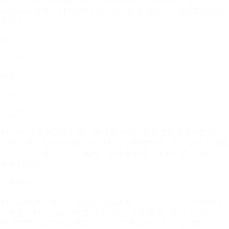
务。它提供免费基础服务，但高级功能需付费订阅。此外，
Perplexity还通过API服务收费，允许开发者或企业使用其搜索服
务的接口。
18
AI Chat
增长22.68%
MAU：2.67M
产品简介
AI Chat 是多模型客户端，集成多种大语言模型及本地模型运行
功能，用户可自由切换并同时与多个模型对话。它内置大量预配
置AI助手，涵盖写作、编程、设计等领域，用户可自定义助手
角色和功能。
商业模式
AI Chat的商业模式可能包括订阅服务、企业合作等。它可能提
供免费试用，高级功能需付费订阅；为企业用户提供定制化AI
解决方案；通过开放平台API，允许开发者接入其智能助手功