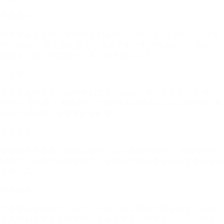
整体情况
榜单展示了全球范围内20款AI应用（APP）在2月份的月活跃用
户（MAU）及其变化情况，涵盖了多种类型的AI应用，包括智
能助手、图片视频创作工具、聊天机器人等。
排名情况
排名靠前的应用（如纳米AI搜索、Grok、腾讯元宝等）在MAU
和MAU变化率上表现突出，其中纳米AI搜索以2406万的MAU和
484.67%的MAU变化率位居榜首。
应用类型
智能助手类应用（如DeepSeek、Kimi 智能助手等）在榜单中占
比较大，且用户活跃度较高，表明用户对这类应用的需求和使用
频率较高。
增长趋势
大多数AI应用的月活跃用户(MAU)均呈现稳定增长趋势，这充
分表明AI技术在全球范围内正加速普及，同时反映出用户对人