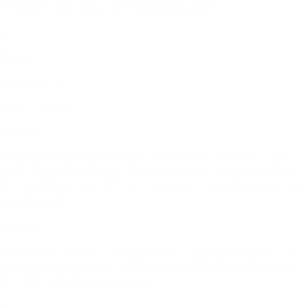
工智能类应用的高度认可和使用热情持续攀升。
01
纳米AI
增长484.67%
MAU：24.06M
产品简介
纳米AI是360集团推出的生成式AI搜索引擎，支持文字、语音、
拍照、视频等多模态交互，集成多AI机器人，配备丰富智能工
具，可实现“搜、学、写、创”一站式服务，还支持生成数字人及
视频内容创作。
商业模式
纳米AI通过广告嵌入、增值服务订阅、企业级定制化服务、生
态协同与价值数据挖掘、战略合作与API开放等多元化方式盈
利，同时享受政府专项补贴支持。
02