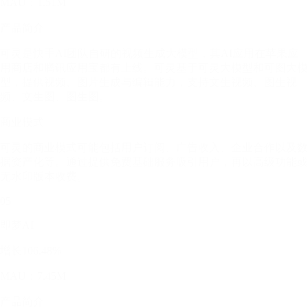
MAU：1.51M
产品简介
可灵是快手AI团队自研的视频生成大模型，其AI应用在苹果应
用商店和腾讯应用宝都有上线。可灵基于可灵大模型和可图大模
型，提供视频、图片生成与编辑能力，支持文生视频、图生视
频、文生图、图生图。
商业模式
可灵的商业模式可能包括用户订阅、广告收入、企业合作以及数
据资产化等。通过提供免费基础服务吸引用户，再以高级功能或
无水印版本收费。
05
即梦AI
增长106.48%
MAU：7.45M
产品简介