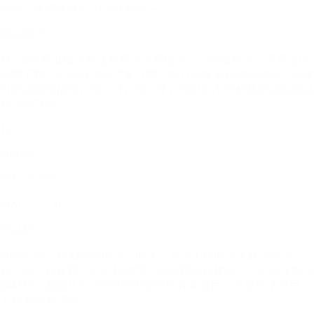
模型，生成逼真的AI头像和照片。
商业模式
Momo的商业模式包括免费与付费结合、订阅服务等。应用提供
免费下载，但部分功能需要付费，如订阅服务和虚拟物品。具体
付费选项包括周订阅、月订阅、年订阅以及不同价格的虚拟物品
和功能升级。
16
Solvely
增长29.66%
MAU：1.1M
产品简介
Solvely是一款AI驱动的学习助手，专注于帮助学生解决数学、
科学及文科难题。它支持拍照上传问题或直接输入，提供详细步
骤解析，覆盖从K12到研究生阶段的各类题目，界面简洁易用，
支持多设备访问。