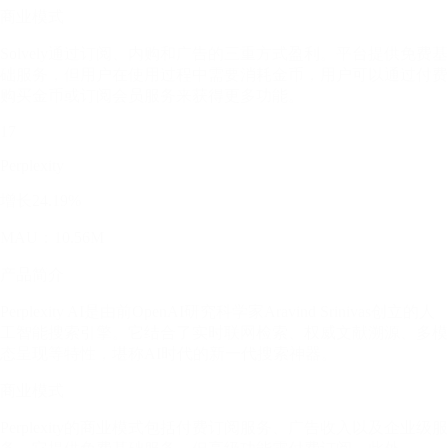
商业模式
Solvely通过订阅、内购和广告的三重方式盈利。平台提供免费基
础服务，但用户在使用过程中需要消耗金币，用户可以通过付费
购买金币或订阅会员服务来获得更多功能。
17
Perplexity
增长24.19%
MAU：10.56M
产品简介
Perplexity AI是由前OpenAI研究科学家Aravind Srinivas创立的人
工智能搜索引擎。它结合了实时联网检索、权威文献溯源、多模
态呈现等特性，堪称AI时代的新一代搜索神器。
商业模式
Perplexity的商业模式包括付费订阅服务、广告收入以及企业级服