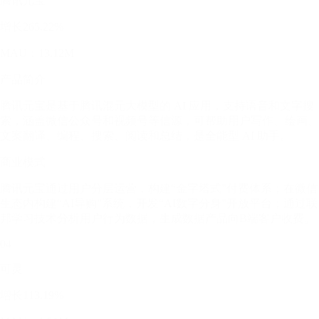
腾讯元宝
增长265.22%
MAU：13.12M
产品简介
腾讯元宝是基于腾讯混元大模型的 AI 应用，支持语音和文字搜
索，涵盖微信公众号和视频号等信源，可帮助用户写作、绘画、
文案翻译、编程、搜索、阅读和总结，是全能型 AI 助手。
商业模式
腾讯元宝通过用户分层运营，构建“金字塔式”付费体系；在微信
生态内构建“AI导购”系统，开发“AI数字分身”开放平台；通过联
邦学习技术分析用户行为数据，生成数据产品向B端客户收费。
04
可灵
增长113.19%