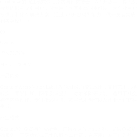
Chatbot 4o的商业模式包括免费与付费结合、API开放等。提供免
费基础服务吸引用户，付费用户享有更高调用额度；为企业用户
提供定制化AI解决方案；通过API开放模型能力，供开发者集成
到各类应用中。
09
Genius
增长73.79%
MAU：28.96M
产品简介
Genius是Apero Vision Lab开发的AI照片编辑应用，支持艺术风格
转换、背景扩展、图像质量提升、对象移除等功能，适用于社交
媒体内容创作、专业摄影增强、数字艺术创作以及商业营销材料
生成。
商业模式
Genius通过免费与付费结合、广告收入等方式盈利。提供免费基
础服务，高级功能或无水印版本需付费；在应用内展示广告盈