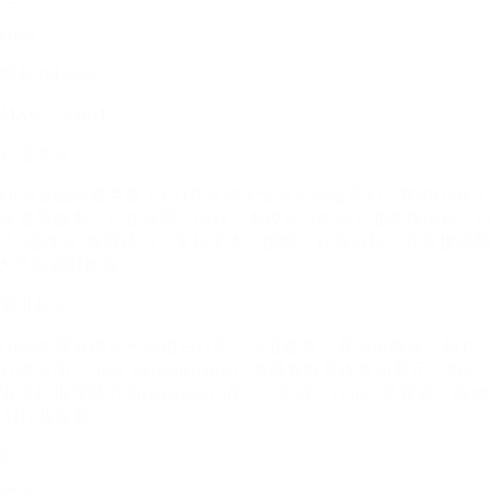
Grok
增长461.26%
MAU：3.26M
产品简介
Grok是由马斯克旗下xAI开发的大型语言模型系列，其中Grok 3
是最新版本。它在推理、编程、多模态分析等方面表现出色，引
入“思维链”推理能力，支持文本、图像、视频分析，并直接调用
X平台实时数据。
商业模式
Grok的商业模式包括用户订阅、企业服务、开源策略等。用户
订阅方面，Grok 3的SuperGrok订阅服务每月收费30美元，为企
业提供推理能力和DeepSearch接口。此外，Grok 2将开源，推动
AI行业发展。
03