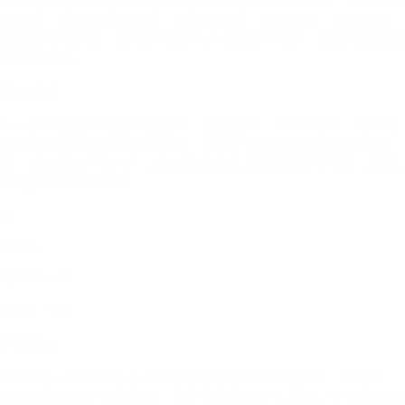
Kimi是由北京月之暗面科技有限公司开发的智能助手，擅长中英
文对话，支持长文本处理、多语言对话、文件解析、搜索能力、
深度推理等功能，适用于专业学术论文翻译理解、法律问题辅助
分析等场景。
商业模式
Kimi的商业模式包括打赏模式、企业服务、API开放等。它率先
采取打赏模式进行商业化尝试，提供不同价格和时长的付费选
项；通过开放平台API，允许开发者接入其智能助手功能，实现
自定义的集成和开发。
15
Momo
增长32.64%
MAU：5M
产品简介
Momo是一款基于先进人工智能技术的照片生成应用，支持在
iOS和Android平台上使用。用户只需上传个人照片，即可训练AI