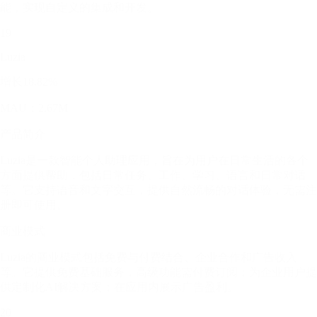
能，实现自定义的集成和开发。
19
Luzia
增长18.82%
MAU：2.67M
产品简介
Luzia是一款智能个人助理应用，旨在为用户在日常生活的各个
方面提供帮助，包括日常任务、工作、学习、语言和日常对话
等。它支持语音和文字交互，提供自然流畅的对话体验，无需注
册即可使用。
商业模式
Luzia的商业模式包括免费与付费结合、企业合作和广告收入
等。它提供免费基础服务，高级功能需付费订阅；为企业用户提
供定制化AI解决方案；在应用内展示广告盈利。
20