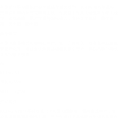
可灵是快手AI团队自研的视频生成大模型，其AI应用在苹果应
用商店和腾讯应用宝都有上线。可灵基于可灵大模型和可图大模
型，提供视频、图片生成与编辑能力，支持文生视频、图生视
频、文生图、图生图。
商业模式
可灵的商业模式可能包括用户订阅、广告收入、企业合作以及数
据资产化等。通过提供免费基础服务吸引用户，再以高级功能或
无水印版本收费。
06
KLING AI
增长90.55%
MAU：1.25M
产品简介
KLING AI是快手科技推出的可灵AI国际版，面向全球用户，支
持多语言界面和创作工具，用户可通过文本或图片生成高质量视