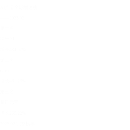
AI产品全球增速榜
——2025.02
第一名
纳米AI
增长484.67%
第二名
Grok
增长461.26%
第三名
腾讯元宝
增长265.22%
2025.02 完整榜单