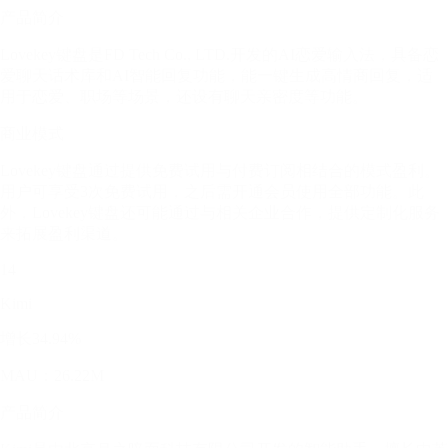
产品简介
Lovekey键盘是FD Tech Co., LTD.开发的AI恋爱输入法，具备恋
爱聊天话术库和AI智能回复功能，能一键生成高情商回复，适
用于恋爱、职场等场景，还设有聊天亲密度等功能。
商业模式
Lovekey键盘通过提供免费试用与付费订阅相结合的模式盈利。
用户可享受3次免费试用，之后需开通会员使用全部功能。此
外，Lovekey键盘还可能通过与相关企业合作，提供定制化服务
来拓展盈利渠道。
14
Kimi
增长34.94%
MAU：26.22M
产品简介