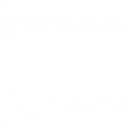
商业模式
DeepSeek的商业模式包括技术输出、服务订阅、企业合作、生
态建设、数据服务、硬件合作、国际化拓展和持续创新等多个方
面。通过提供API接口，允许开发者将其集成到自己的应用中，
实现盈利。
08
Chatbot
增长74.07%
MAU：3.48M
产品简介
Chatbot 4o（GPT-4o）是由OpenAI开发的先进语言模型，具备多
模态交互能力，能处理文本、音频和图像等输入，并生成相应的
文本、音频和图像输出。
商业模式