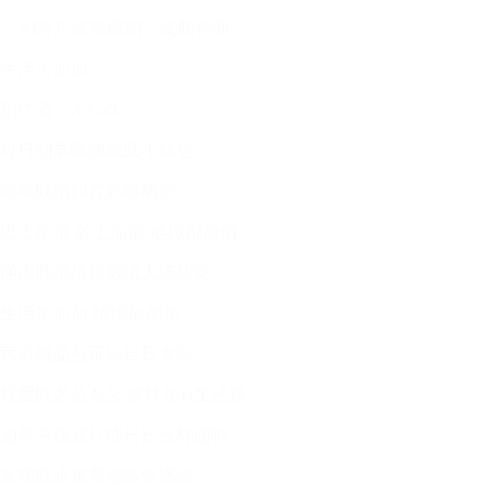
「AI音乐派第四期：洗脑神曲」
生活加加加
创作者：AAiZi
每⽇朝早睇睇我既⼩錢包
咖啡既價錢貴到離晒譜
巴⼠加價 的⼠加價 地鐵都加價
滿街既價格標籤讓⼈絕望呀
⽣活加加加 煩惱加加加
壽司甜品吾可以⽇⽇食啦
親愛既老公老公 快快加D⽣活費
如果吾係我只能⽇⽇食杯⾯啦
家裡既水電費都隨波逐流