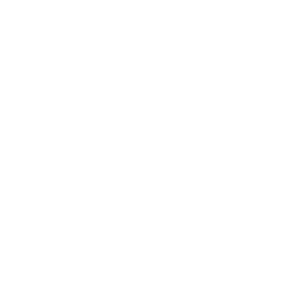
每晚既燈光好似係度燃燒我既生命
連新聞都話蔬菜水果係咁加
感覺生活就嚟壓 壓 壓扁我
生活加加加 煩惱加加加
壽司甜品吾可以日日食啦
親愛既老公老公 快快加D生活費
如果吾係我只能日日食杯麵啦
飲⼀杯奶茶都要諗過度過
交通費和租⾦加加加得離奇
親愛的老公老公
快D黎幫幫我
吾係我只能關燈⾥係被⾥哇哇哇