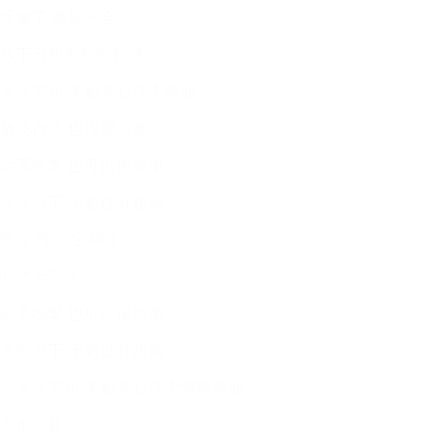
受够了 委屈求全
放下升职加薪的羁绊
人生苦短 不如安心作个散仙
放飞自己 也没那么难
远离纷繁 也可以很简单
享受当下 不必过分超前
气定 气定 它神才闲
心才无杂念
远离纷繁 也可以很简单
享受当下 不必过分超前
「人生苦短 不如安心作个懒散游仙」
点击此处