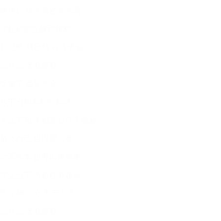
随便你 选外卖还是泡面
收起你的提醒和规劝
我已然 我已然 得道成仙
说什么 无私奉献
受够了 委屈求全
放下升职加薪的羁绊
人生苦短 不如安心作个散仙
放飞自己 也没那么难
远离纷繁 也可以很简单
享受当下 不必过分超前
气定神闲 心才 无杂念
说什么 无私奉献