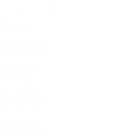
「AI音乐派第三期：放假啦」
散仙
创作者：半夏水玉
我可以 换下挺括的衬衫
我可以 合上未完的方案
我 删除闹钟和提醒
我肆意地慵懒
这属于我的悠然时间
远离没完没了的内卷
纷繁中 偷出一点闲
我是最自在的散仙
随便你 瞪大惊诧的双眼