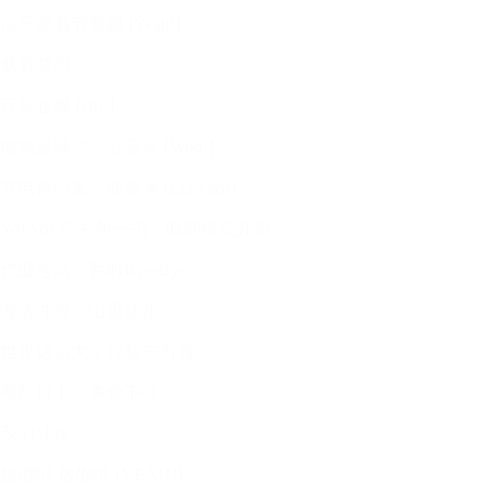
快乐跟着节奏摇 [Yeah!]
载着梦想
音符在飘 [Oh!]
假期是港湾，心靠岸 [Woo!]
充电再出发，能量满 [Let's go!]
Yo! Yo! 把书包一扔，假期模式开启
作业考试，暂时Bye-Bye
海边冲浪，山里徒步
世界这么大，我想去看看
网红打卡，美食不停
我们狂欢
放假啦 放假啦 [YEAH!]