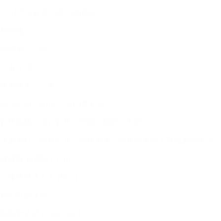
「AI音乐派第三期：放假啦」
放假嗨
创作者：言秀
作者介绍
作者签名：言秀
创作经历：AIGC、AGI爱好者
音乐风格：流行音乐、民谣、摇滚（不限）
兴趣爱好：喜欢音乐、喜欢朋友、喜欢简单而又有情趣的生活
放假啦 放假啦 [YO!]
心像气球飞上天 [Hey!]
我们自由飞翔
烦恼全丢掉 [What's up!]