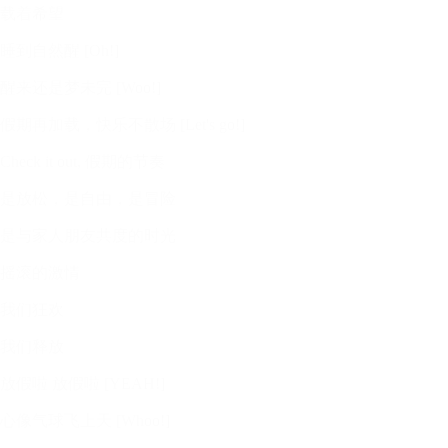
载着希望
睡到自然醒 [Oh!]
醒来还是梦未完 [Woo!]
假期再加载，快乐不散场 [Let's go!]
Check it out, 假期的节奏
是放松，是自由，是冒险
是与家人朋友共度的时光
摇滚的激情
我们狂欢
我们释放
放假啦 放假啦 [YEAH!]
心像气球飞上天 [Whoo!]