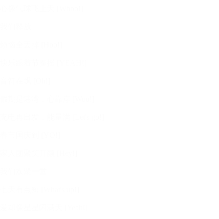
心像气球飞上天 [Whoo!]
我们释放
烦恼全丢掉 [Hoo!]
快乐跟着节奏摇 [YEAH!]
音符在飘 [Oh!]
假期是港湾，心靠岸 [Woo!]
充电再出发，能量满 [Let's go!]
春节国庆到 [YO!]
家人团聚笑开颜 [Hey!]
我们欢聚一堂
七天有点短 [What's up!]
爱却像星星闪满天 [Yeah!]