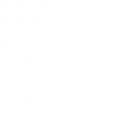
糯米是和睦，和睦幸福。
枸杞是健康，健康活力。
莲子是净心，净心明理。
核桃是智慧，智慧聪明。
我爱腊八，我爱腊八。
霜寒飞雪，粥暖人心。
一个节日，一种文化。
一碗腊八，福满万家。
啦啦啦，啦啦啦，
一碗粥里，藏着时间的芳华。
一个节日，载着百姓的希望。
千家万户，守护团圆的味道。