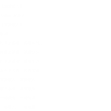
【我爱腊八】
Author: 家叔马丁
【我爱腊八】
歌词：
红豆是温暖，温暖你我，
桂圆是团圆，团圆快乐。
红枣是甜蜜，甜蜜生活，
花生是长寿，长寿安康。
我爱腊八，我爱腊八。
腊月寒冬，米粥飘香。
一种粮食，一种传承。
一碗腊八，一碗祝愿。