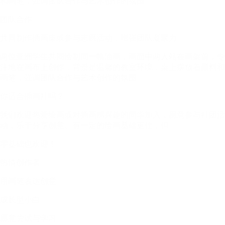
和画笔，强调团队合作与艺术创作的氛围
团队合作
共同制作插画集或参与志愿活动，增强团队凝聚力
两位亚洲学生共同绘制同一幅油画，画面中两人站在画架前，专
注地在画布上创作，背景是温馨的教室环境，桌上摆放着颜料和
画笔，强调团队合作与艺术创作的氛围
你适合插画社吗？
我们欢迎热爱绘画或对插画感兴趣的同学加入，愿意参与社团活
动，乐于分享创意。有一定的绘画基础更佳，但
零基础也欢迎！
热情创作者
用画笔表达创意
成长型小白
愿意尝试与学习