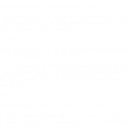
组织绘画技巧交流会，邀请成员分享技法和经验
一群中国学生围坐在一起，桌上摆满了色彩斑斓的绘画工具，背
景是充满创意的插画墙，墙上挂着各种风格的插画作品，学生们
脸上洋溢着笑容，展现出浓厚的艺术氛围。
活动瞬间
通过主题活动和团队互动，插画社成员在特定的创意框架内进行
创作，同时加深成员之间的沟通与友谊。
一个充满创意的工作台，摆放着色彩斑斓的画笔和颜料，背景是
几幅风格各异的主题插画，墙上挂着一幅巨大的动漫人物设计草
图，漫画，桌上有一本打开的绘本，展示着精美的插画页面，整
体氛围温馨而富有艺术气息
主题活动
策划特定主题相关的插画活动，如绘本、动漫人物设计等
两位亚洲大学生共同绘制同一幅油画，画面中两人站在画架前，
专注地在画布上创作，背景是温馨的教室环境，桌上摆放着颜料