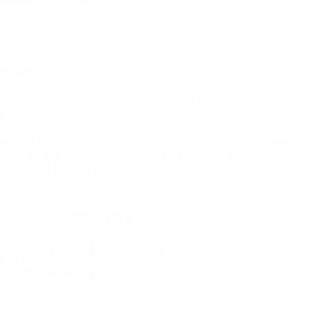
温馨氛围
志同道合的绘画伙伴
我们的日常
成员可以自由绘制插画，互相分享自己的作品，以促进创作灵感
的交流。
一个充满创意的工作室角落，墙上挂了很多不同风格的绘画作
品，有一幅未完成的颜料喷绘作品，柔和的光线洒在画布上，营
造出温馨而富有灵感的氛围
插画创作
成员自由绘制插画，分享作品
一间充满艺术气息的教室，墙上挂着几幅色彩斑斓的插画作品，
桌上摆放着调色盘和画笔，阳光透过窗户洒在木质地板上，营造
出温馨而富有创意的氛围
技术分享