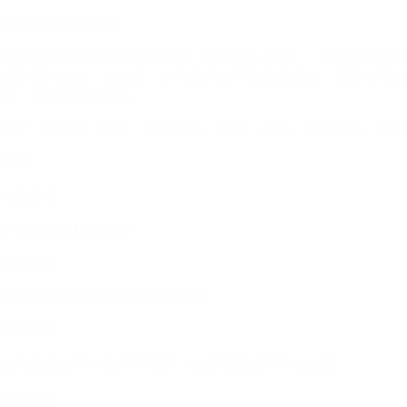
插画社团招新宣传
欢迎对插画和艺术感兴趣的大一新生加入我们，一起探索无限可
能的创作之旅。在这里，你将结识志同道合的朋友，提升绘画技
巧，享受创作的乐趣。
叶子，橄榄叶，圆形，扁平风格，紫色，黑色，水彩晕染，渐变
目录
社团介绍
了解我们的社团氛围
风采展示
欣赏社团成员的日常和活动瞬间
招新要求
加入社团的具体条件和期望，欢迎零基础同学加入👏
加入我们