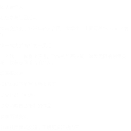
团队合作人
积极参与社团活动
绘画交流会，亚洲年轻人合照，大学生，上面写着“welcome”的
字
快来成为插画社的一员吧
加入我们，你将收获进步飞快的绘画技能、激发无限的创意灵
感、收获志同道合的朋友。
填写报名表
扫码或线下填写招新报名表
提交作品（可选）
提交两幅自己绘制的作品
参加面试交流
参加社团面试交流，了解更多活动内容