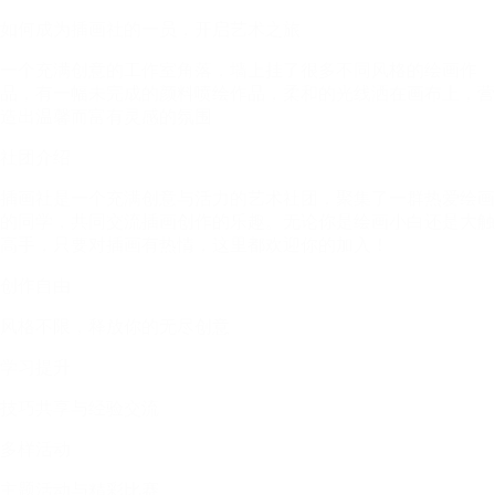
如何成为插画社的一员，开启艺术之旅
一个充满创意的工作室角落，墙上挂了很多不同风格的绘画作
品，有一幅未完成的颜料喷绘作品，柔和的光线洒在画布上，营
造出温馨而富有灵感的氛围
社团介绍
插画社是一个充满创意与活力的艺术社团，聚集了一群热爱绘画
的同学，共同交流插画创作的乐趣。无论你是绘画小白还是大触
高手，只要对插画有热情，这里都欢迎你的加入！
创作自由
风格不限，释放你的无尽创意
学习提升
技巧共享与经验交流
多样活动
主题活动与精彩比赛