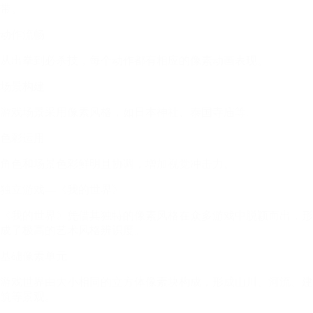
带。
动作流畅
从出拳到必杀技，每个动作都有相应的像素动画表现。
场景构建
游戏场景采用像素风格，如日本神社、泰国寺庙等。
色彩运用
角色和场景色彩鲜明且协调，增加视觉冲击力。
独立游戏—《我的世界》
《我的世界》凭借其独特的像素风格在众多游戏中脱颖而出，形
成了极高的艺术风格辨识度。
基础像素单元
游戏世界由大小相同的立方体像素块构成，形成山川、河流、建
筑等景观。