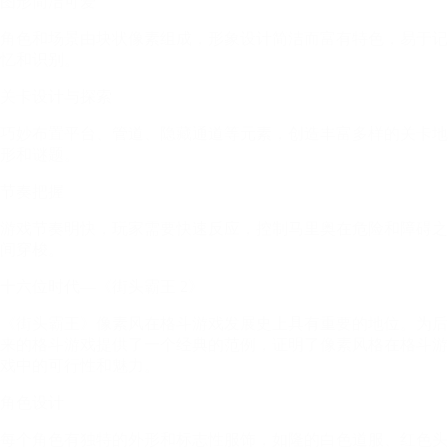
图形简洁可爱
角色和场景由块状像素组成，形象设计简洁而富有特色，易于记
忆和识别。
关卡设计与探索
巧妙布置平台、管道、隐藏通道等元素，创造丰富多样的关卡地
形和谜题。
节奏把握
游戏节奏明快，玩家需要快速反应，控制马里奥在危险和障碍之
间穿梭。
十六位时代—《街头霸王 2》
《街头霸王》像素风在格斗游戏发展史上具有重要的地位。为后
来的格斗游戏提供了一个经典的范例，证明了像素风格在格斗游
戏中的可行性和魅力。
角色设计
每个角色有独特的外形和标志性服饰，如隆的白色道服、红色头