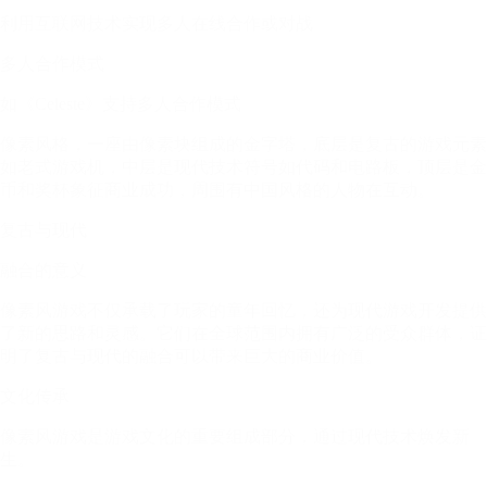
利用互联网技术实现多人在线合作或对战
多人合作模式
如《Celeste》支持多人合作模式
像素风格，一座由像素块组成的金字塔，底层是复古的游戏元素
如老式游戏机，中层是现代技术符号如代码和电路板，顶层是金
币和奖杯象征商业成功，周围有中国风格的人物在互动。
复古与现代
融合的意义
像素风游戏不仅承载了玩家的童年回忆，还为现代游戏开发提供
了新的思路和灵感。它们在全球范围内拥有广泛的受众群体，证
明了复古与现代的融合可以带来巨大的商业价值。
文化传承
像素风游戏是游戏文化的重要组成部分，通过现代技术焕发新
生。