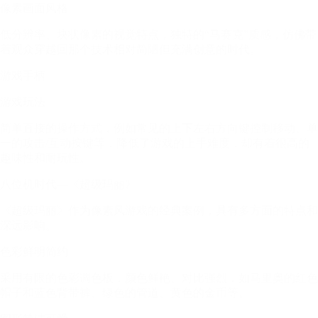
像素画面风格
低分辨率、块状像素的视觉特点，独特的“马赛克”质感，仿佛带
着观众穿越回那个技术相对简陋但充满创意的时代。
游戏手柄
游戏玩法
简单直接的操作方式，例如常见的上下左右方向键控制移动、单
一的攻击/互动按键等，降低了游戏的上手难度，却有着很高的
趣味性和耐玩性。
八位机时代—《超级玛丽》
《超级玛丽》作为像素风游戏的经典案例，具有多方面的特点和
深远影响。
色彩鲜明简约
采用有限的色彩调色板，颜色鲜艳、对比强烈，如马里奥的红色
帽子和蓝色背带裤、绿色的管道、黄色的金币等。