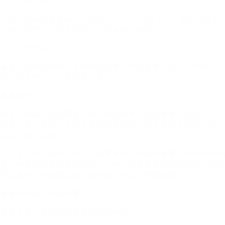
2）与现代技术结合：
一些游戏融合像素风与3D技术，如《八方旅人》，在保留像素
韵味的同时提升画质和细节，带来独特体验。
3）多平台发展：
像素风游戏在传统平台和移动设备上大放异彩，如《元气骑士》
和《纪念碑谷》深受玩家喜爱。
未来趋势
开发者将融合虚拟现实与增强现实技术，创新像素风游戏玩法，
打造沉浸式体验，并结合其他艺术风格，创造多样化游戏，传达
深刻主题与情感。
一个复古的游戏厅，巨大的屏幕显示着经典的像素游戏角色和场
景，周围环绕着闪烁的霓虹灯，地上散落着老式的游戏币，远处
可以看到人们在玩这些经典游戏，充满了怀旧氛围。
像素风游戏的经典元素
屏幕上显示着经典的像素风游戏画面