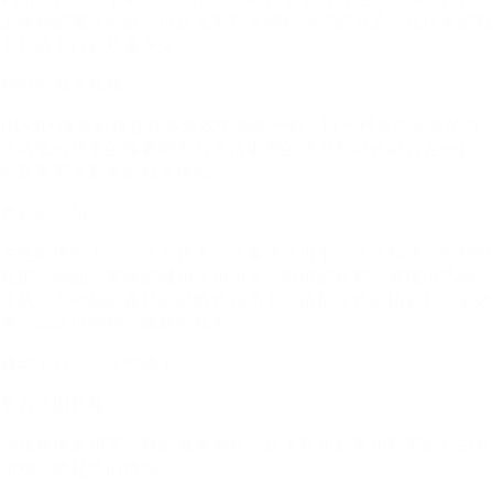
上华丽的魔法特效，以及光影对人物和场景的渲染，让玩家的视
觉和听觉得到双重享受。
独特的视觉风格
HD-2D 像素风格在众多游戏中独树一帜，以一种看似矛盾的方
式将低分辨率的像素画面与高清晰度的场景和特效融合在一起，
给玩家带来新奇的视觉体验。
色彩的运用
在色彩搭配上，《八方旅人》注重营造出不同地区和场景的独特
氛围。例如，繁华的城镇使用明亮、鲜艳的色彩，展现出热闹与
生机；而神秘的森林则以暗色调为主，搭配绿色的植被和光影效
果，营造出神秘、幽静的氛围。
移动平台—《元气骑士》
复古怀旧风格
游戏整体采用了经典的像素画风，让人联想到童年时期的红白机
游戏，唤起怀旧情感。