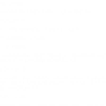
色彩运用策略
采用低饱和度但丰富的色彩体系，营造和谐质朴的感觉。
角色与生物造型
简洁明了的像素风格塑造，形象易于记忆和识别。
高清像素风格—《八方旅人》
高清与复古融合
游戏将传统像素风与现代高清技术相结合，既保留了像素游戏的
复古韵味，又通过高清化处理提升了画面质量。
丰富的细节呈现
刻画各种不同职业、衣着打扮，一眼就能分辨出来。而且职业切
换后，每个人都有一套专属的职业装扮，武器也有不同的形态表
现，各种细节诚意满满。
出色的光影效果
利用现代游戏引擎，游戏中的光影效果十分出色。立体的音效加