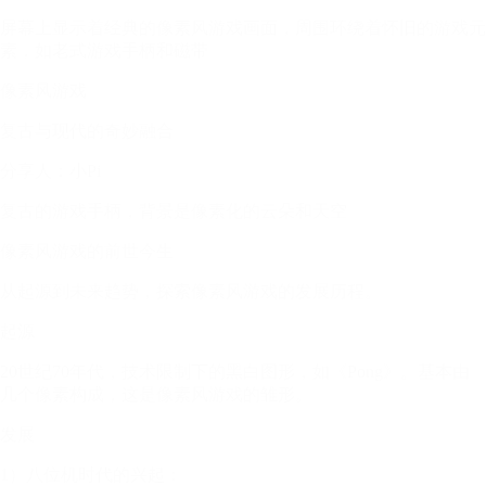
屏幕上显示着经典的像素风游戏画面，周围环绕着怀旧的游戏元
素，如老式游戏手柄和磁带
像素风游戏
复古与现代的奇妙融合
分享人：小Pi
复古的游戏手柄，背景是像素化的云朵和天空
像素风游戏的前世今生
从起源到未来趋势，探索像素风游戏的发展历程。
起源
20世纪70年代，技术限制下的黑白图形，如《Pong》。基本由
几个像素构成，这是像素风游戏的雏形。
发展
1）八位机时代的兴起：