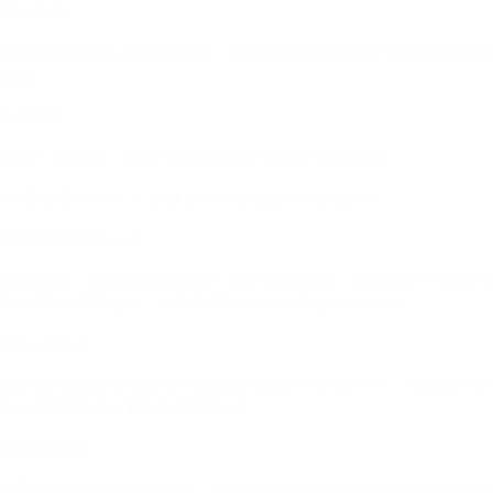
技术创新
为现代游戏开发提供新思路，证明有限技术条件下也能创造难忘
体验。
市场潜力
拥有广泛受众，复古与现代融合带来巨大商业价值。
VR眼镜悬浮在一个由像素方块组成的神秘城堡前
像素风游戏的未来
展望未来，像素风游戏有着广阔的发展前景，有望在多个领域与
新兴技术深度结合，为玩家带来前所未有的游戏体验。
VR/AR互动
玩家能身临其境地置身于像素风构建的奇幻世界中，与游戏中的
角色和场景进行更加真实的互动。
AI智能融合
实现更加智能的关卡设计、更贴合玩家喜好的剧情生成以及个性