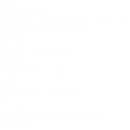
行游戏。
像素风游戏的创新发展
通过现代技术手段，像素风游戏在画面和玩法上不断创新，结合
互联网技术，实现了更多元化的互动体验。
画面技术提升
保留像素风格，提升精细度和表现力
先进渲染技术
使用更先进的渲染技术和光影效果
玩法创新
结合现代设计理念，引入更多元化玩法
复杂战斗系统
如《Hollow Knight》将像素风与复杂战斗系统结合
社交与多人互动