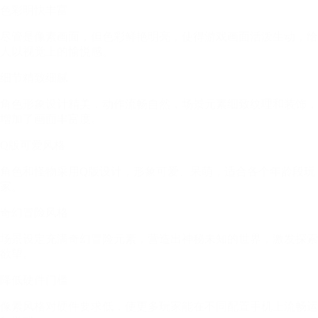
色彩明快丰富
尽管是像素画面，但色彩鲜艳明亮，使得游戏画面活泼生动，给
人以视觉上的愉悦感。
细节精致细腻
角色形象设计精美，动作流畅自然，场景元素细致纹理和装饰，
增加了画面丰富度。
Q版可爱风格
角色和怪物采用Q版设计，形象可爱、呆萌，适合各个年龄段玩
家。
奇幻冒险风格
场景设定充满奇幻冒险元素，营造出神秘未知的世界，激发探索
欲望。
降低硬件门槛
像素风格对硬件要求低，使更多玩家能在不同配置手机上流畅运