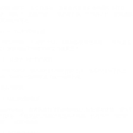
1983-1987年，八位机盛行，像素游戏迎来彩色画面和多样视
角，诞生了《超级玛丽》《俄罗斯方块》等经典之作，游戏体验
更加生动有趣。
2）十六位时代的全盛：
1987-1993年，卡普空CPS1让游戏画面更鲜艳精致，《街头霸王
2》更是结合了早期3D渲染与像素艺术。
3）3D 技术冲击下的衰弱：
1993-2006年，随着3D技术和硬件的进步，像素风格虽不再主
流，但仍有一批游戏坚守这一经典风格。
复兴与现状
1）独立游戏的青睐：
自2006年起，像素风格凭借其独特的魅力和低成本优势，成为手
持设备、手机及独立游戏的首选美术风格，代表作有《我的世
界》《星露谷物语》。