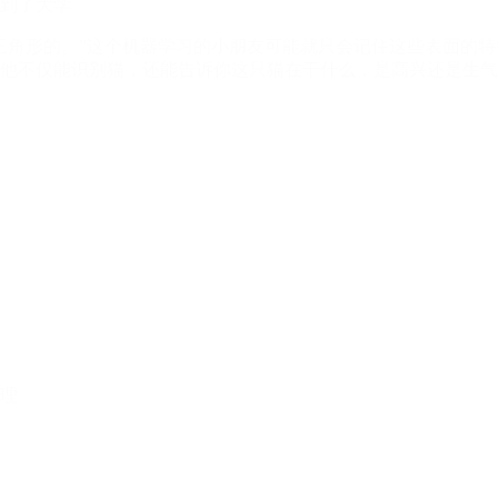
到了大学
三角形的。”这个机器学习的小朋友可能就只会记住这些表面的
他不仅能识别猫，还能告诉你这只猫在干什么，是高兴还是生气
理