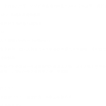
一个机器人的手，轻轻托举着透明材质的AIGC立体文字，背
AIGC 基础名词通俗解释
蓝色科技感色盘打翻感觉
AI
人工智能 (Artificial Intelligence)
专业解释：指由人制造出来的机器所表现出来的智能，通常指用
通俗解释
可以把它想象成一个超级聪明的机器人大脑，这个大脑不是用金
事情，让我们的生活变得更方便、更智能
——
自主学习
从数据中学习，改进自身，不断适应新环境
处理复杂逻辑