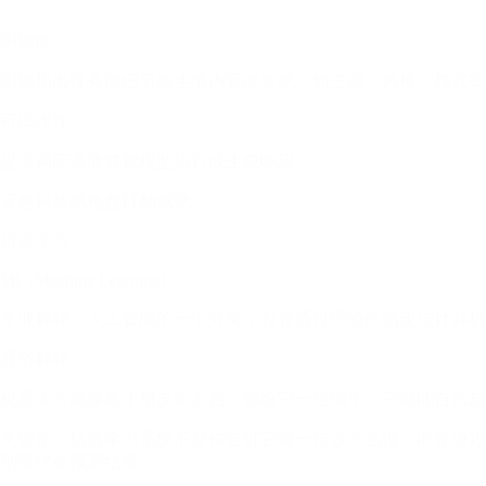
——
明确性
明确指出任务的细节或生成内容的要求，如主题、风格、格式等
可操作性
提示词应该能够被模型执行或生成响应
蓝色科技感色盘打翻感觉
机器学习
ML (Machine Learning)
专业解释：人工智能的一个分支，旨在通过经验自动改进计算机
通俗解释
机器学习就像教小朋友学东西，你给它一堆例子，它就能自己总
关键是，机器学习系统不是你告诉它每一步该怎么做，而是通过
别事物或预测结果