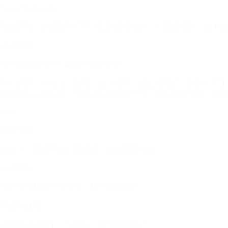
Neural Networks
专业解释：是机器学习和人工智能领域的一个基础模型。由大量
通俗解释
神经网络就像一个超级智能的蚁群
每个蚂蚁（神经元）负责一点小任务，通过“蚁道”（权重）传
经网络学会识别猫、理解语言或预测天气。信息层层传递，越来
——
层级结构
由输入、隐藏和输出层组成，信息层层传递
自适应学习
通过调整权重自我优化，基于数据学习
非线性处理
使用激活函数引入非线性，处理复杂模式