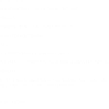
具备逻辑推理能力，解决复杂问题，制定策略
感知能力
理解图像、音频、文本，实现人机自然交互
蓝色科技感色盘打翻感觉
AIGC
人工智能生成内容 (AI Generated Content)
专业解释：人工智能技术自动生成或辅助生成的各种形式的内容
通俗解释
利用人工智能算法生成具有一定创意和质量的内容，例如，通过
指令或者自己的学习成果，创作出新的内容
——
自动化和高效性