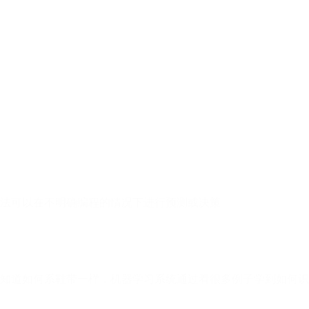
法可以在不明确编程的情况下进行预测或决策
知道如何系鞋带一样，机器学习系统通过看很多例子学到如何识