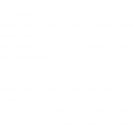
快速生成大量内容，节省了人力和时间
多样性和创新性
可创造出新颖且多样的作品，提供创意灵感，甚至超越人类想象
可定制性和个性化
基于对用户数据的分析，可以生成针对特定受众或个人的内容
蓝色科技感色盘打翻感觉
提示词
Prompt
专业解释：指提供给模型的一段文本或其他形式的输入，用以引
通俗解释
提示词就像是给 AI 的作业指导，它告诉 AI 要做什么或者写什
想象你有一个很聪明的机器人朋友，你想让他帮你写一篇故事，