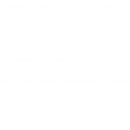
景是充满科技感的未来城市夜景，灯光闪烁，营造出神秘而高科技
普通计算机程序来呈现人类智能的技术
属做的，而是用计算机代码和大量数据“喂养”出来的。简单来说