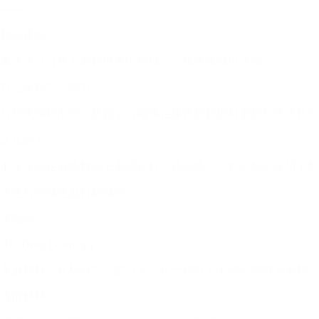
——
数据驱动
算法通过分析大量数据来识别模式、规律或做出决策
自适应和学习能力
与传统编程不同，机器学习能够在接收新数据时更新和改进其性
泛化能力
不仅仅能在训练数据上表现良好，还能将学习到的知识应用于新
蓝色科技感色盘打翻感觉
深度学习
DL (Deep Learning)
专业解释：是机器学习的分支，是一种以人工神经网络为架构，
通俗解释