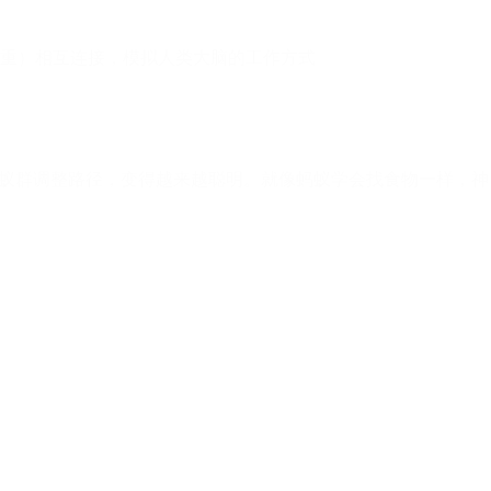
重）相互连接，模拟人类大脑的工作方式
，蚁群调整路径，变得越来越聪明。就像蚂蚁学会找食物一样，神