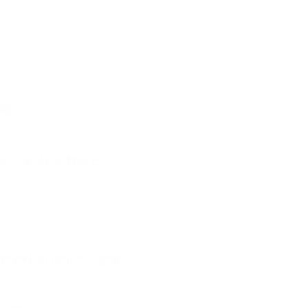
能
的、未见过的数据上
对资料进行表征学习的算法