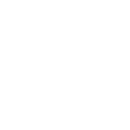
特征。但深度学习就像是给这个小朋友开了外挂，不仅能记住你教