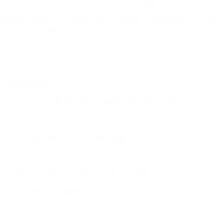
深度学习可以理解为是机器学习的一个升级版，就好比从小学跳
想象你正在教一个小朋友认猫。你会教他：“猫有胡须，耳朵是
的几个特征，还能自己从照片里提取出更多、更深层次的信息。
机器学习是手把手教，深度学习是自学成才
——
多层网络结构
深度学习使用多层神经网络，每层处理数据的不同层次信息
自动特征提取
它能从原始数据中自动学习和提取重要特征，而不需要手动指定
处理复杂任务
适合解决复杂模式识别和理解任务，如图像、语音、自然语言处
蓝色科技感色盘打翻感觉
神经网络