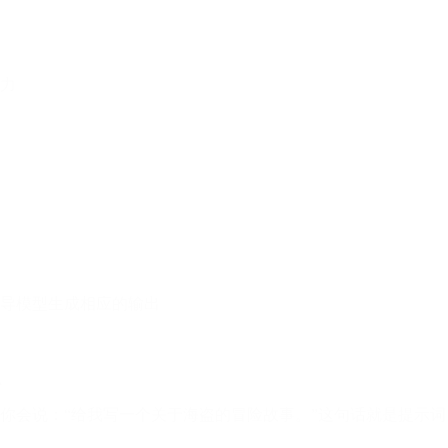
力
导模型生成相应的输出
么
你会说：“给我写一个关于海盗的冒险故事。”这句话就是提示