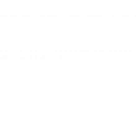
的简单处理单元（称为神经元）组成，这些神经元通过连接（权
递信息。它们一起学习：一开始可能乱糟糟，但通过看很多例子
越复杂，最终蚁群能给出答案