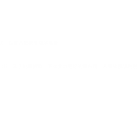
进行对抗，以提高数据生成的质量
（G）又学到新招数，下次变出更好的假东西，来继续挑战判别