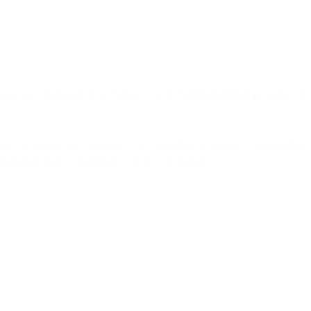
criminator, D）组成的深度学习框架，这两个网络在训练过程中
）变一个东西出来，判别器（D）就能看出它是假的；然后生成器
逼真的新东西，比如图片、音乐，甚至视频