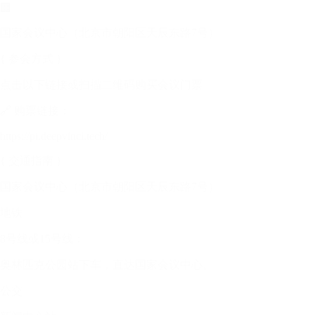
🏢
国家会议中心（北京市朝阳区天辰东路7号）
{ 参会方式 }
点击以下链接或扫描二维码购买会议门票
🔗 购票链接：
https://pi.deepvinci.tech/
{ 交通指南 }
国家会议中心（北京市朝阳区天辰东路7号）
地铁
8号线或15号线：
奥林匹克公园站下车，直达国家会议中心。
公交