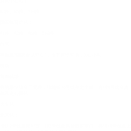
新闻中心站：
83路、85路、510路。
国家体育馆站：
81路、82路、86路、510路。
自驾
导航至“国家会议中心”，地下有停车场，5元/小时。
机场
首都机场：
乘机场快轨至三元桥，转地铁10号线至北土城，再转8号线至奥
林匹克公园站
火车站
北京站：
地铁2号线至雍和宫，转5号线至惠新西街南口，再转10号线至北