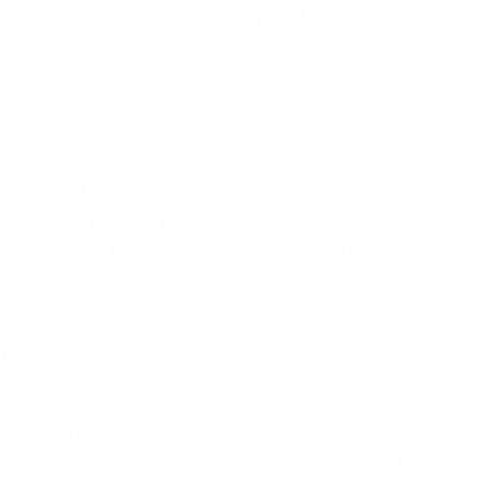
专注于深度学习与认知计算，拥有计算机科学博士学位，并在深
度学习和认知计算领域有着深厚的学术背景。她曾担任多个国际
人工智能项目的首席研究员，在国际会议上发表过30余篇论文
35岁左右的亚洲男人正脸，微笑，圆脸，一寸照，商务，学术
王强
云端科技有限公司首席技术官
拥有电子工程和计算机科学的双硕士学位。他在人工智能技术商
业化领域有着丰富的经验，曾成功领导多个AI项目，推动公司
技术革新
55岁左右的亚洲女性正脸，微笑，一寸照，商务，学术
赵敏
智能时代研究中心主任
专注于人工智能在社会治理中的应用，拥有政治学和信息科学的
双博士学位。她在人工智能与社会治理的交叉领域有着深入的研
究，曾参与制定多项国家智能城市发展政策