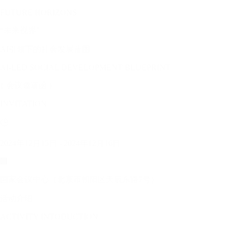
FUTURE HORIZONS
“未来视界”
AI引领下的社会发展蓝图
AI-LED SOCIAL DEVELOPMENT BLUEPRINT
{ 会议邀请函 }
INVITATION
🕒
2024年12月15日 - 2024年12月16日
🏢
国家会议中心（北京市朝阳区天辰东路7号）
活动介绍
ACTIVITY INTODUCTION