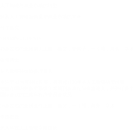
人工智能与就业市场的转型
探索人工智能如何重塑就业市场的未来
分享嘉宾
SHARING GUESTS
45岁左右的亚洲男人正脸，微笑，带帽子，一寸照，商务，学术
张伟博士
东方智能科技协会理事长
专注于AI与可持续发展，拥有超过20年的人工智能研究经验。
他曾在国内外多个顶级学术期刊发表过50余篇论文，并担任多个
国际会议的主席和程序委员会成员
38岁左右的亚洲女性正脸，微笑，一寸照，商务，学术
李娜教授
未来科技人工智能学院院长