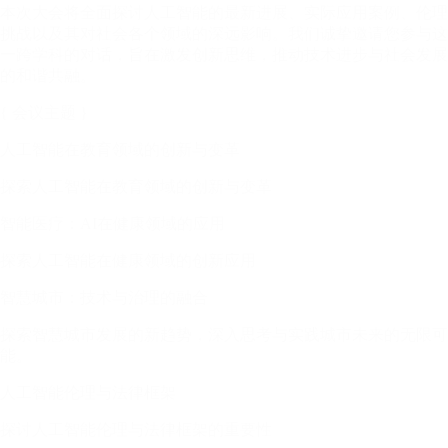
本次大会将全面探讨人工智能的最新进展、实际应用案例、伦理
挑战以及其对社会各个领域的深远影响。我们诚挚邀请您参与这
一跨学科的对话，旨在激发创新思维，推动技术进步与社会发展
的和谐共融。
{ 会议主题 }
人工智能在教育领域的创新与变革
探索人工智能在教育领域的创新与变革
智能医疗：AI在健康领域的应用
探索人工智能在健康领域的创新应用
智慧城市：技术与治理的融合
探索智慧城市发展的新趋势，深入思考与实践城市未来的无限可
能。
人工智能伦理与法律框架
探讨人工智能伦理与法律框架的重要性