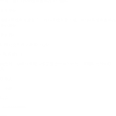
土城，最后转8号线至奥林匹克公园站。
北京南站：
地铁4号线至海淀黄庄，转10号线至北土城，再转8号线至奥林匹
克公园站。
北京西站：
83路公交车直达新闻中心站。
{ 联系我们 }
如您对活动有任何疑问或需要进一步的信息，请随时与我们联
系。
联系人
王小姐
电话
186-0000-0000