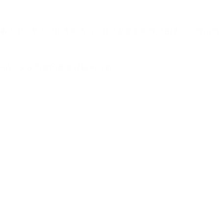
幕上展示复杂SQL查询语句，背景是数据可视化图表，呈现出
/O开销，实现高效的数据提取与分析。