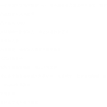
一个充满科技感的数据中心，显示服务器高速运作的场景，数据
高效数据写入与处理
高并发写入能力
支持秒级的数据写入，满足快速数据需求
批量写入接口
内置机制，确保写入速度与数据质量
流式计算支持
实时生成重要指标，助力决策支持
通过多个服务器组成的集群结构，连接稳定，数据流动顺畅，象
TDengine集群架构
无缝扩展
支持多节点的灵活部署