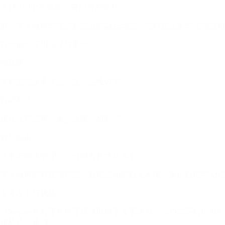
支持GDPR等标准，保护用户隐私
展示未来城市与先进制造业的融合场景，高科技设备与传感器相
TDengine应用场景与案例
物联网
实时监控设备状态，提高运维效率
智能制造
优化生产流程，减少故障停机时间
智慧城市
流量与能源管理，提升城市数字化水平
未来城市的科技感背景，数据流动的视觉表现，象征数据与AI
未来发展与挑战
TDengine在时序数据库领域取得了显著进展，但仍需应对
接机遇与挑战。