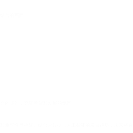
结合的画面
结合的场景，充满希望和发展的氛围
扩展性和兼容性等挑战。结合大数据与人工智能的发展趋势，未来