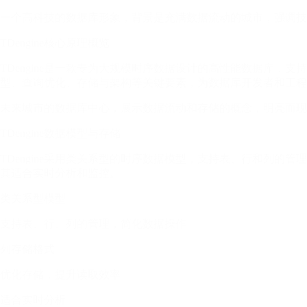
一个高科技的数据库形象，背景是充满数据流动的城市，强调技
TDengine核心原理概览
TDengine是一款专为大规模时序数据设计的高性能数据库，支
型、查询优化、存储与架构等关键要素，为数据库开发者和工程
未来城市的数据库中心，展示数据流动和存储的概念，明亮而现
TDengine数据模型与存储
TDengine采用类关系型的时序数据模型，支持表、行和列
其适合实时分析和监控。
类关系型模型
支持表、行、列的管理，简化数据操作
列存储格式
优化存储，提升读取效率
适合实时分析