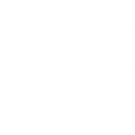
的海量数据。本文将深入分析TDengine的核心原理，包括数据模
列存储格式和压缩算法，在低存储开销下高效支持频繁的读操作，尤