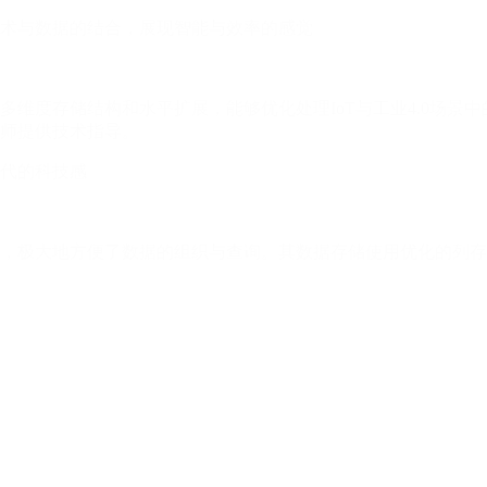
术与数据的结合，展现智能与效率的感觉
持多维度存储结构和水平扩展，能够优化处理IoT与工业4.0场景中
师提供技术指导。
代的科技感
的管理，极大地方便了数据的组织与查询。其数据存储使用优化的