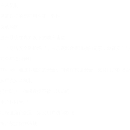
主从复制
保证数据的高可用性和一致性
负载均衡
提升系统在高并发下的响应速度
一个网络安全防护场景，展示锁和数据流动的元素，象征安全与
安全与权限管理
TDengine通过多层次的安全机制确保数据安全，支持用户权限
多层次安全机制
提供防护，确保数据不被非法访问
用户权限管理
细粒度角色配置，定义用户访问权限
符合数据保护法规