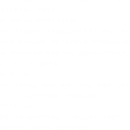
本法另有规定的，依照规定。
第二百四十六条【侮辱罪】【诽谤罪】
以暴力或者其他方法公然侮辱他人或者捏造事实诽谤他人，情节
前款罪，告诉的才处理，但是严重危害社会秩序和国家利益的除
通过信息网络实施第一款规定的行为，被害人向人民法院告诉，
2、《中华人民共和国民法典》
第一百一十条
自然人享有生命权、身体权、健康权、姓名权、肖像权、名誉权
法人、非法人组织享有名称权、名誉权和荣誉权。
第九百九十一条
民事主体的人格权受法律保护，任何组织或者个人不得侵害。
橙色背景图，大面积橙色，点缀手掌的图案