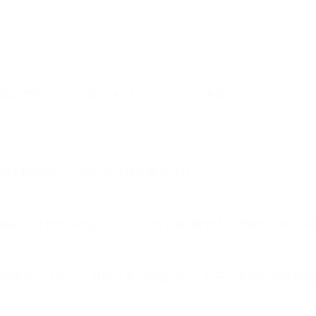
助的气氛，学生们在一起讨论学习而不是传播谣言
识和防护能力，平常加强身体素质训练。
威的方式推动事态恶化。以自身行动提醒他人，帮助同学树立良
者带来二次伤害。鼓励学生们积极报告，而不是互相传播负面内