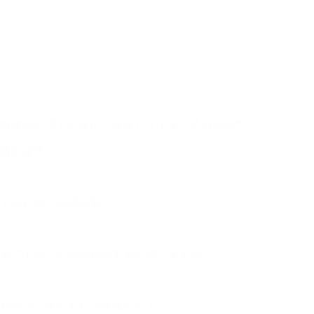
身体或心理上的攻击，使其产生不安、恐惧或伤害。
络欺凌等。
手段对他人造成伤害。
形式不同，但都会对受害者造成严重影响。
在操场、教室及社交媒体平台上。