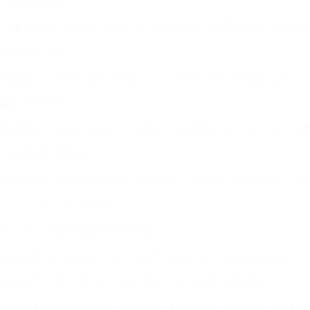
法律护航校园
法律在保护学生免受校园欺凌方面起着至关重要的作用。国内外
国内法律法规
我国通过《中华人民共和国刑法》《中华人民共和国民法典》等
国际法制保障
如美国的《零容忍政策》、英国的《欺凌防范法》等，这些法律
学校和家长的角色
学校应通过法规对学生进行法律教育，家长也需参与其中，为孩
1、《中华人民共和国刑法》
第二百三十四条【故意伤害罪】
故意伤害他人身体的，处三年以下有期徒刑、拘役或者管制。
犯前款罪，致人重伤的，处三年以上十年以下有期徒刑；
致人死亡或者以特别残忍手段致人重伤造成严重残疾的，处十年