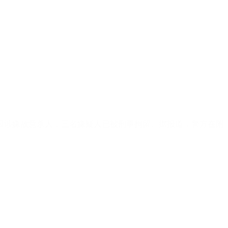
因涉嫌故意杀人，三名嫌疑人已被刑事拘留。据报道，警方在附