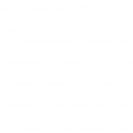
橙色背景图，大面积橙色，点缀手掌的图案
第四部分
遭遇校园欺凌怎么办
一名中学生勇敢地向老师和家长倾诉，老师和家长支持的画面，
遭遇欺凌如何应对
当学生遭遇校园欺凌时，寻找支持和保护自己是关键。以下提供
及时告知信任的人
第一时间向老师、家长或学校管理人员反映情况，确保有人了解
寻求法律援助
了解相关的法律法规，在必要时请求法律部门的帮助，以保护自
自我保护与应对策略
学习基本的自我保护措施，避免与欺凌者正面冲突，并保持心态