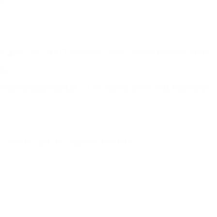
严重的，处三年以下有期徒刑、拘役、管制或者剥夺政治权利。
外。
但提供证据确有困难的，人民法院可以要求公安机关提供协助。
、荣誉权、隐私权、婚姻自主权等权利。