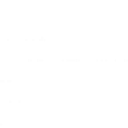
充满信任与希望的氛围
了一些应对策略，帮助学生快速脱离险境，寻求必要的支持与帮
事情经过。
己并阻止欺凌者。
的平和。