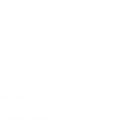
好的行为规范。
容，避免不必要的扩散与伤害。