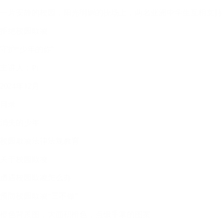
一片安静的校园，阳光明媚的操场上，两名亚洲中学生互相支持
拒绝校园欺凌
守护“少年的你”
主讲人：Pi
2024年12月
目录
消失的少年
校园欺凌法律法规教育
关于校园欺凌
遭遇校园欺凌怎么办
预防校园欺凌“三不做”
橙色背景图，大面积橙色，点缀手掌的图案