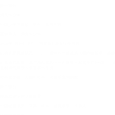
第一部分
消失的少年
中国少年的背影，男生，孤独可怜
案例导入：消失的少年
2024年3月10日下午，河北省13岁初中生失联
记者从家属处获悉，11日，遗体在一处蔬菜大棚内被发现，涉
记者走访发现，埋尸地距离其中一名嫌疑人家庭不过100米，
近村沼气池捞出受害者的手机。
橙色背景图，大面积橙色，点缀手掌的图案
第二部分
校园欺凌法律法规教育
中国校园场景，马路，树木，校园建筑，没有人