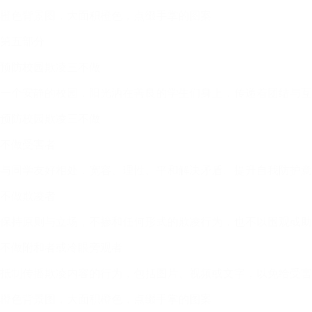
橙色背景图，大面积橙色，点缀手掌的图案
第五部分
预防校园欺凌三不做
一个安静的校园，阳光洒在善良的学生们身上，传递着团结与互
预防校园欺凌三不做
不做受害者
与同学友好相处，宽容、理性、平和解决矛盾。提升自我防护意
不做欺凌者
保持原则与立场，不掺和任何形式的欺凌行为，也不以围观或助
不做附和者或冷眼旁观者
抵制传播欺凌内容的行为，包括图片、视频或文字，以免给受害
橙色背景图，大面积橙色，点缀手掌的图案