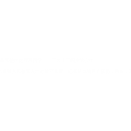
嫌杀害他的是同班同学——三名十三四岁的少年。
三名嫌疑人和被害人均是留守儿童。记者从当地警方获悉，目前，