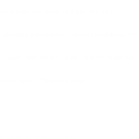
均已出台相关法律法规以最大程度地保护学生的安全。
法律对校园欺凌进行全面规制，特别强调学校和家庭的保护责任
不仅明确了校园欺凌的定义，还规定了具体的惩罚和预防措施。
子普及法律常识，共同营造安全的成长空间。
以上有期徒刑、无期徒刑或者死刑。