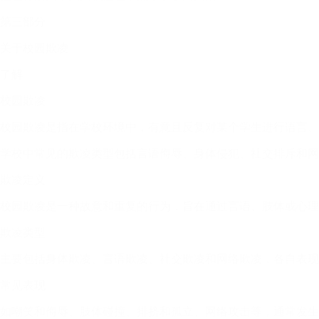
第三部分
关于校园欺凌
了解
校园欺凌
校园欺凌是指在学校环境中，有意且反复对某个学生进行语言、
学校中常见的欺凌类型包括言语侮辱、身体侵犯、社交排斥和网
欺凌定义
校园欺凌是一种故意和重复的行为，旨在通过言语、肢体或心理
欺凌类型
主要包括身体欺凌、言语欺凌、社交欺凌和网络欺凌，各自表现
常见表现
如嘲笑和侮辱、肢体碰撞、排挤和孤立、网络攻击等，通常发生