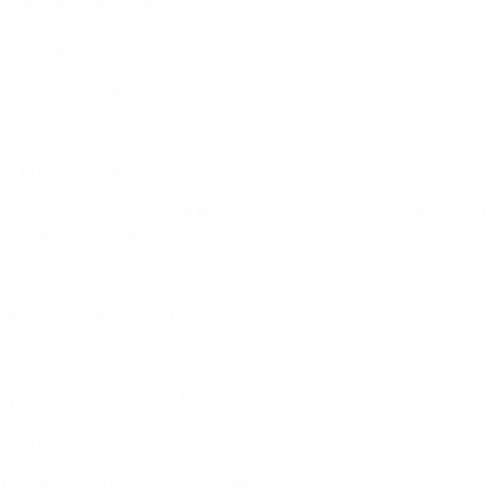
夏季湿热环境，饮食不当
4. 饮食偏好
常吃油腻、辛辣食物
5. 其他因素
用脑过度、营养不良、内分泌失调等
一位疲惫的年轻人坐在电脑前，头发稀疏，背景是夜晚的城市灯
光，表现出熬夜和压力对头发的影响。
生活习惯与脱发
现代生活节奏对头发健康的潜在影响
熬夜
打乱生物钟，影响肾精和气血
压力过大
精神紧张，消耗肾精，气血不畅