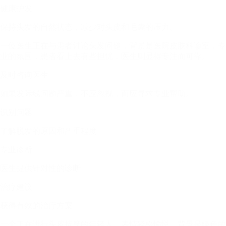
健康护发
保持头发的自然状态，减少对头皮和毛囊的压力。
一位医生正在与患者讨论头发问题，背景是医院皮肤科诊室，专
业的氛围，患者看上去有些担忧，医生则显得专注而可靠。
及时咨询医生
如果发际线问题严重，不应忽视，而应寻求专业帮助。
识别问题
了解脱发的原因和严重程度
专业诊断
医生提供针对性的诊断
治疗建议
获得有效的治疗方案
一个正在进行头皮按摩的年轻人，表情轻松愉悦，背景是绿色的