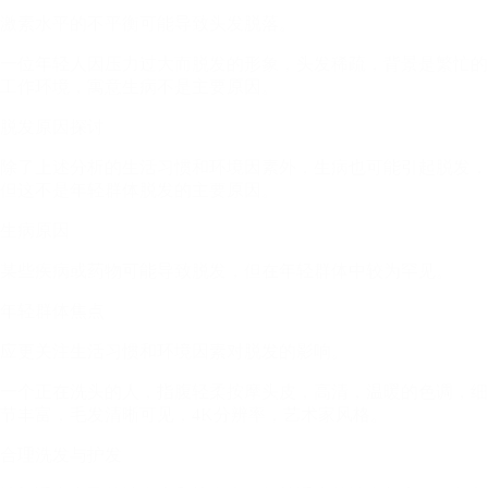
激素水平的不平衡可能导致头发脱落。
一位年轻人因压力过大而脱发的形象，头发稀疏，背景是繁忙的
工作环境，寓意生病不是主要原因。
脱发原因探讨
除了上述分析的生活习惯和环境因素外，生病也可能引起脱发，
但这不是年轻群体脱发的主要原因。
生病原因
某些疾病或药物可能导致脱发，但在年轻群体中较为罕见。
年轻群体焦点
应更关注生活习惯和环境因素对脱发的影响。
一个正在洗头的人，指腹轻柔按摩头皮，高清，温暖的色调，细
节丰富，毛发清晰可见，4K分辨率，艺术家风格。
合理洗发与护发