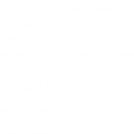
油腻的头发容易堵塞毛孔，影响毛囊健康，从而增加脱发的风
险。
建议的洗发频率
建议每周洗发2-3次，以维持头皮的自然平衡，减少脱发的可能
性。
夏季雷雨天气，一个头顶脱发的卡通人物，背景是油腻的食物和
冷饮，人物表情无奈，突出湿气重与脱发的主题。
湿气重与脱发
夏天湿热的环境和不良饮食习惯容易导致湿气过重，进而引发油
脂过度分泌和脱发问题。
天气因素
夏季湿热气候易导致湿气重
饮食影响
油腻食物和冷饮增加湿邪入侵