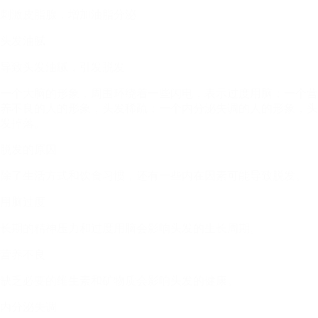
刺激皮脂腺，增加油脂分泌
头发油腻
导致头发油腻，引发脱发
一个大脑的形象，周围环绕着一些闪电，表示过度用脑；一个营
养不良的人的形象，头发稀疏；一个内分泌失调的人的形象，头
发掉落。
脱发的原因
除了生活方式和饮食习惯，还有一些内在因素可能导致脱发。
用脑过度
长期的精神压力和过度用脑会影响头发的生长周期。
营养不良
缺乏必要的维生素和矿物质会影响头发的健康。
内分泌失调