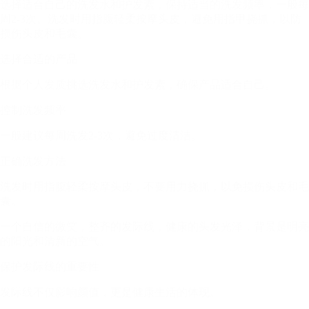
选择适合自己的洗发水和护发素，保持适当的洗发频率，一般每
周2-3次。洗发时用指腹轻柔按摩头皮，避免用指甲挠抓，以防
损伤头皮和毛囊。
选择合适的产品
根据个人发质挑选洗发水和护发素，确保产品适合自己。
控制洗发频率
一般建议每周洗发2-3次，避免过度清洁。
正确洗发方法
洗发时用指腹轻柔按摩头皮，不要用力挠抓，以免损伤头皮和毛
囊。
一个自信的微笑，整齐的发际线，健康的头发光泽，背景是明亮
的阳光和清新的空气。
保护发际线的重要性
发际线不仅影响颜值，更是健康生活的体现。