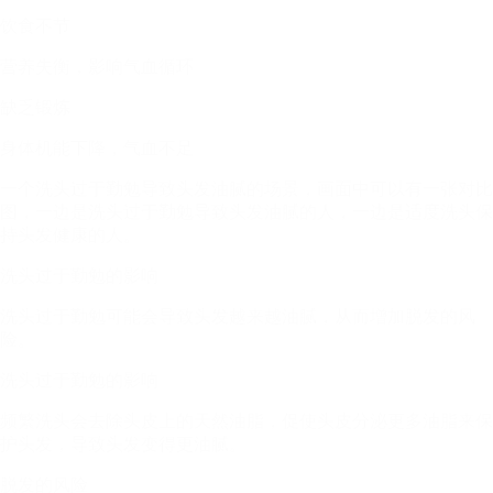
饮食不节
营养失衡，影响气血循环
缺乏锻炼
身体机能下降，气血不足
一个洗头过于勤勉导致头发油腻的场景，画面中可以有一张对比
图，一边是洗头过于勤勉导致头发油腻的人，一边是适度洗头保
持头发健康的人。
洗头过于勤勉的影响
洗头过于勤勉可能会导致头发越来越油腻，从而增加脱发的风
险。
洗头过于勤勉的影响
频繁洗头会去除头皮上的天然油脂，促使头皮分泌更多油脂来保
护头发，导致头发变得更油腻。
脱发的风险