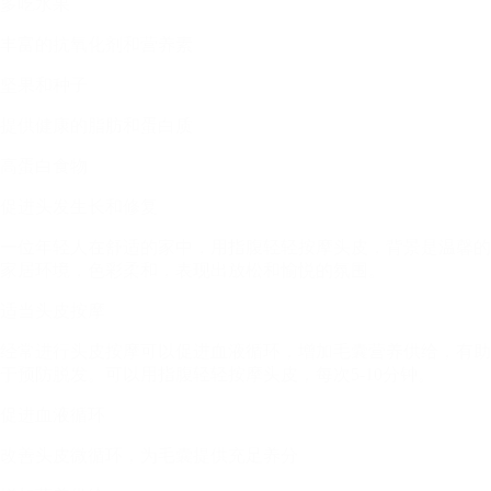
多吃水果
丰富的抗氧化剂和营养素
坚果和种子
提供健康的脂肪和蛋白质
高蛋白食物
促进头发生长和修复
一位年轻人在舒适的家中，用指腹轻轻按摩头皮，背景是温馨的
家居环境，色彩柔和，表现出放松和愉悦的氛围。
适当头皮按摩
经常进行头皮按摩可以促进血液循环，增加毛囊营养供给，有助
于预防脱发。可以用指腹轻轻按摩头皮，每次5-10分钟。
促进血液循环
改善头皮微循环，为毛囊提供充足养分