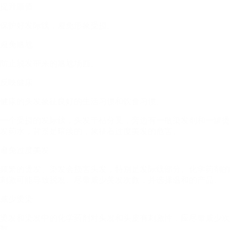
提升颜值
保护好发际线，避免形象受损。
避免尴尬
防止脱发带来的尴尬场面。
反映健康
健康的头发象征良好的生活习惯和饮食习惯。
一个受损的发际线，头发干枯分叉，旁边有一瓶染发剂和一罐烫
发药水，背景是暗淡的，象征着过度美发的危害。
避免过度美发
频繁的烫发、染发会损害头发，特别是发际线部分。化学药剂的
刺激可能导致脱发。尽量减少美发次数，并选择温和的产品。
减少烫染
烫发和染发中的化学药剂对头发和头皮有刺激性，应尽量减少次
数。