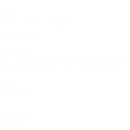
皮肤表现
化湿生热，毛囊受损，油脂分泌过多
一碗红油火锅，热气腾腾，旁边是一把掉落的头发，象征着油腻
食物对头发的危害。
油腻食物与脱发
夏天在空调房吃火锅很爽，但经常吃这种油腻、辛辣的重口味食
物，也会刺激到皮脂腺的分泌，头发自然就会变得很油腻了。从
而造成严重脱发。
油腻食物
如火锅、油炸食品等
辛辣食物
如辣椒、胡椒等
皮脂腺分泌