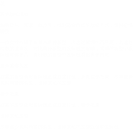
况。
其他放松活动
如听音乐、阅读、散步等，找到适合自己的放松方式，保持心情
愉悦。
一位女性在镜子前展示两种发型，左边是紧绑的高马尾，右边是
松散的波浪发，对比两种发型对发际线的影响，紧绑的发型中发
际线显得更高，而松散的发型中发际线看起来更自然。
避免紧绑头发
过紧的发型会对发际线造成过度拉扯，从而损伤毛囊。尽量避免
长时间紧绑头发，选择宽松的发型。
损伤毛囊
过紧的发型会对发际线造成过度拉扯，损伤毛囊。
选择宽松发型
尽量减少长时间紧绑头发，选择宽松的发型以保护发际线。