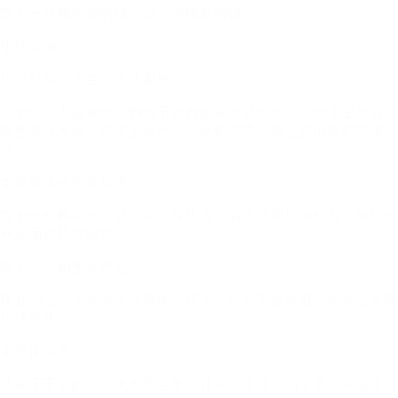
双十一抢购生发防脱产品，为植发省钱
生活影响
脱发对年轻人生活造成困扰
一个年轻人在双十一购物节抢购生发产品的场景，他手里拿着一
瓶生发洗发水，背景是双十一的促销广告，脸上露出焦虑的神
情。
年轻群体的脱发焦虑
双十一抢购生发产品，生姜抹头皮，省吃俭用只为植发，年轻一
代正面临脱发困扰。
双十一抢购生发产品
现在的二三十岁的年轻群体，双十一抢的不是衣服，而是生发防
脱洗发水。
生姜抹头皮
从来不下厨的人，天天切生姜片往头皮上抹，为了促进头发生