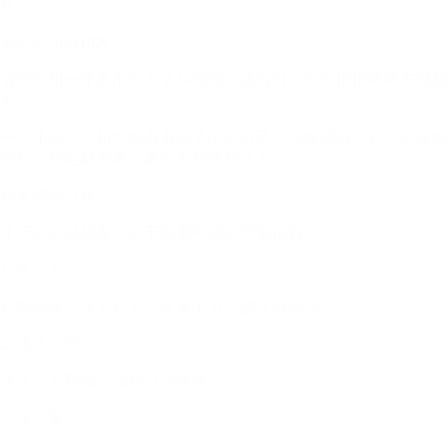
长。
省吃俭用做植发
省吃俭用一年多不是为了买包包、凑首付，而是悄悄咪咪去做植
发。
一个年轻人，担忧地看着镜子中的自己，头发稀疏，背景是夜晚
的灯光和电脑屏幕，象征着熬夜和压力。
脱发原因分析
年纪轻轻就脱发？以下因素可能是罪魁祸首：
1. 生活方式
长期熬夜、压力过大、饮食不节、缺乏锻炼等
2. 洗头习惯
洗头过于勤勉，油脂分泌失衡
3. 湿气重