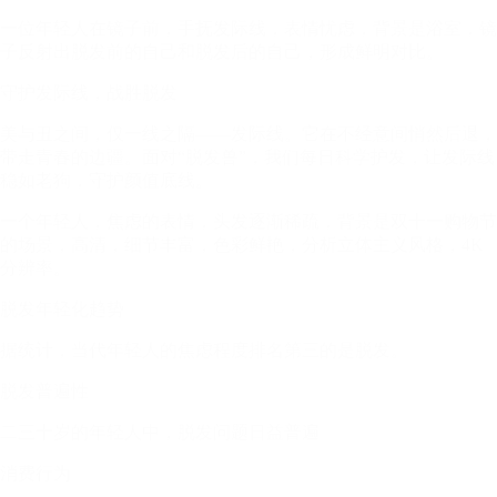
一位年轻人在镜子前，手抚发际线，表情忧虑，背景是浴室，镜
子反射出脱发前的自己和脱发后的自己，形成鲜明对比。
守护发际线，战胜脱发
美与丑之间，仅一线之隔——发际线。它在不经意间悄然后退，
带走青春的边疆。面对“脱发兽”，我们每日科学护发，让发际线
稳如老狗，守护颜值底线。
一个年轻人，焦虑的表情，头发逐渐稀疏，背景是双十一购物节
的场景，高清，细节丰富，色彩鲜艳，分析立体主义风格，4K
分辨率。
脱发年轻化趋势
据统计，当代年轻人的焦虑程度排名第三的是脱发。
脱发普遍性
二三十岁的年轻人中，脱发问题日益普遍
消费行为