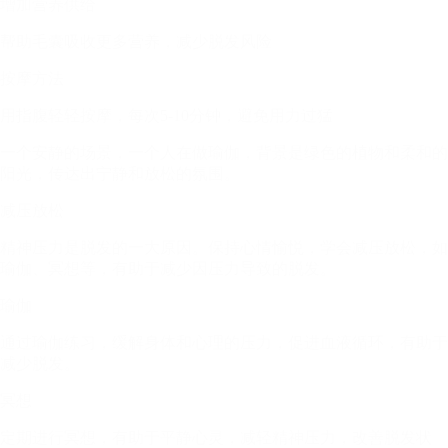
增加营养供给
帮助毛囊吸收更多营养，减少脱发风险
按摩方法
用指腹轻轻按摩，每次5-10分钟，避免用力过猛
一个安静的场景，一个人在做瑜伽，背景是绿色的植物和柔和的
阳光，传达出宁静和放松的氛围。
减压放松
精神压力是脱发的一大原因。保持心情愉悦，学会减压放松，如
瑜伽、冥想等，有助于减少因压力导致的脱发。
瑜伽
通过瑜伽练习，缓解身体和心理的压力，促进血液循环，有助于
减少脱发。
冥想
定期进行冥想，有助于平静心灵，减轻精神压力，改善脱发状