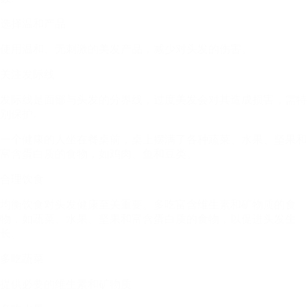
选择温和产品
使用温和、无刺激的美发产品，减少对头发的伤害。
关注发际线
发际线是面部与头发的分界线，过度美发会对其造成损害，需特
别保护。
一个健康的人坐在餐桌前，桌上摆满了各种蔬菜、水果、坚果和
富含蛋白质的食物，如鸡肉、鱼和豆类。
合理饮食
均衡饮食对头发健康至关重要。多吃富含维生素和矿物质的食
物，如蔬菜、水果、坚果和富含蛋白质的食物，以促进头发生
长。
多吃蔬菜
提供必要的维生素和矿物质