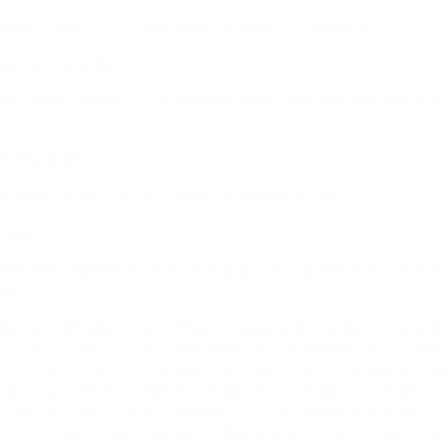
预制与否都是生活态度的体现，应根据个人选择来决定。
媒介变迁的影响
每一种媒介都塑造了人们的隐喻世界观，预制朋友圈不代表全部
生活态度。
科技的影响
科技制造幻象，使人们忽视现实世界的情感需求。
结语
朋友圈不该被桎梏在“精致”的牢笼里，它只是我们表达人生的工
具之一。
像《白日梦想家》中的25号底片，被称为“生活的真谛”的这张底
片。不是高耸山峦，不是碧澄湖面，不是自然奇观，不是万物生
灵，只是一个努力生活的身影，透过阳光，从生活的阴影中，拼
凑生活的珍贵碎片。我们总是忽略了自己，忽略了一个热爱生活
并努力生活的人，但其实他美得无与伦比，美得可以不加妆点，
作为25号底片存在。我们每个人都是自己生活中的25号底片，是