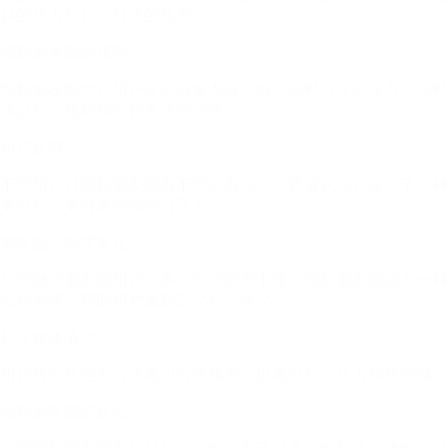
持的压力和社交对比的焦虑。
预制朋友圈的优势
预制朋友圈允许用户提前准备内容，减少实时分享的压力，同时
满足社交规则和自我表达的需求。
用户反馈
不同用户对预制朋友圈有不同的看法，但普遍认为它提供了一种
更轻松、更有掌控感的分享方式。
朋友圈活跃度变化
尽管微信朋友圈用户众多，但活跃度下降，预制朋友圈成为一种
应对策略，帮助用户重新定义社交意义。
社交媒体倦怠
用户转向其他平台或减少分享频率，以减轻社交压力和焦虑感。
预制朋友圈的反思