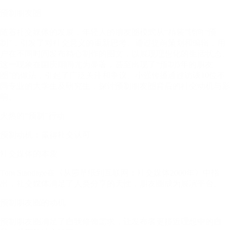
预制朋友圈
随着社交媒体的发展，年轻人的朋友圈模式从“精装”转向“预
制”，引发了对社交意义的重新思考。通过提前策划和编辑，用
户在不同时间发布精心制作的图文，以展现理想化的生活状态。
这一现象在国庆期间尤为显著，甚至出现了“预制5年的朋友
圈”的做法，引起了广泛关注和争议。小强传播通过访谈10位不
同专业的大学生及研究生，探讨预制朋友圈背后的社交动机与影
响。
火热的“预制”行动
预制动机：赢得社交认可
社交媒体的本质
Tom Standage在《从莎草纸到互联网：社交媒体2000年》中指
出，社交媒体满足了人类分享的天性，朋友圈成为展演平台。
预制朋友圈的动机
预制朋友圈满足了自我修饰需求，让发布者更接近理想中的自