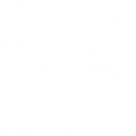
我，并期待社交认可。
访谈观点
访谈中，年轻人对预制朋友圈有不同的看法，但普遍指向对完美
展演的追求。
预制的深层原因
预制朋友圈是对社交焦虑的抵抗，也是对现实与理想自我差距的
一种弥补。
一个年轻人坐在电脑前，屏幕显示着精美的朋友圈图片，脸上露
出轻松的微笑，背景是渐变的蓝色和绿色，象征着平静和清新。
抵抗社交焦虑的新型手段
预制朋友圈作为一种新型社交策略，不仅满足了用户的价值需
求，还成为对抗社交焦虑的有效手段。通过提前策划和编辑，用
户可以更加从容地管理自己的社交形象，减少即时的社交压力。
社交倦怠与焦虑
多重因素影响下，用户对社交媒体的使用感到疲惫，产生人设维