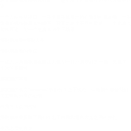
尽管预制朋友圈有其好处，但也引发了对真实性和生活体验的讨
论。
一个人站在岔路口，一手拿着手机展示精心策划的朋友圈，一手
拿着相机拍摄真实的瞬间，背景是两个不同的世界，一个充满点
赞和评论，另一个是真实的生活场景。
预制朋友圈≠预制人生
预制朋友圈的争议
一些人认为预制朋友圈让人像AI一样只展现好的一面，忽视了
生活的多面性。
朋友圈的本质
朋友圈的英文“moments”鼓励分享当下状态，但预制可能使我们
失去即时分享的心情。
自我与大众的拉扯
预制朋友圈反映了我们在忠于自我和迎合大众之间的挣扎。
生活态度的表达