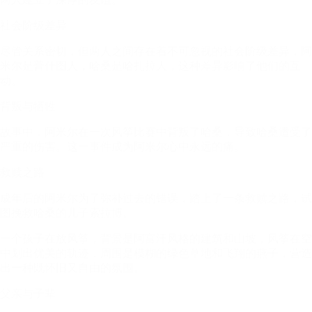
社会阶级差异
尽管关系密切，但两人之间存在着不可忽视的社会阶级差异，阿
米尔是普什图人，哈桑是哈扎拉人，这种差异影响了他们的互
动。
背叛与牺牲
故事中，阿米尔在一次风筝比赛中背叛了哈桑，导致哈桑遭受了
严重的伤害。这一事件成为阿米尔心中永远的痛。
救赎之路
成年后的阿米尔为了弥补过去的错误，踏上了一条救赎之路，试
图挽救哈桑的儿子索拉博。
一个孩子在放风筝，背景是阿富汗风格的建筑和山坡，风筝在空
中划出优美的轨迹，周围是模糊的绿色草地和飞翔的燕子，营造
出一种既怀旧又自由的氛围。
父亲与子辈