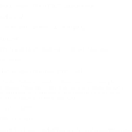
因嫉妒与懦弱，阿米尔背叛了忠诚的朋友哈桑。
哈桑的忠诚
尽管遭受背叛，哈桑的忠诚与善良始终如一。
救赎之路
阿米尔在成年后踏上救赎之路，试图弥补过去的错误。
内心的挣扎
小说深刻描绘了阿米尔内心的挣扎与成长。
a bustling Kabul street market, vibrant colors, warm atmosphere,
traditional Afghan attire, a mix of old and new, capturing the socio-
cultural dynamics, impressionism, high resolution, inspired by the
works of Afghan artist Mohammad Zahir.
社会与文化背景
阿富汗社会结构
描述阿富汗社会的等级制度和家族关系，以及这些因素如何塑造