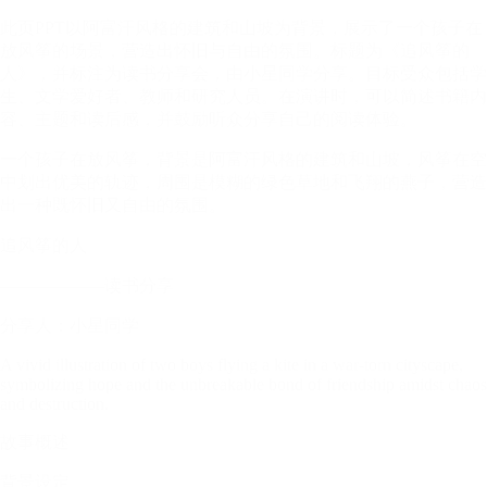
此页PPT以阿富汗风格的建筑和山坡为背景，展示了一个孩子在
放风筝的场景，营造出怀旧与自由的氛围。标题为《追风筝的
人》，并标注为读书分享会，由小星同学分享。目标受众包括学
生、文学爱好者、教师和研究人员。在演讲时，可以简述书籍内
容、主题和读后感，并鼓励听众分享自己的阅读体验。
一个孩子在放风筝，背景是阿富汗风格的建筑和山坡，风筝在空
中划出优美的轨迹，周围是模糊的绿色草地和飞翔的燕子，营造
出一种既怀旧又自由的氛围。
追风筝的人
——————读书分享
分享人：小星同学
A vivid illustration of two boys flying a kite in a war-torn cityscape,
symbolizing hope and the unbreakable bond of friendship amidst chaos
and destruction.
故事概述
背景设定