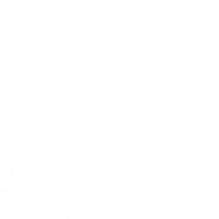
兄弟情谊
虽非血缘兄弟，却胜似亲人。
社会阶层
不同社会阶层间的矛盾与融合。
父亲与子辈
父辈的期望与子辈的追求之间的冲突。
A symbolic image of a broken kite being repaired, representing the
theme of redemption, a young boy holding the kite string, a distant
figure of a father watching, warm and hopeful colors, impressionistic
style, high resolution, with a focus on the emotional expression of the
characters.
阿米尔与哈桑的关系
童年伙伴
阿米尔和哈桑从小一起长大，哈桑是阿米尔父亲的仆人的儿子，
两人建立了深厚的友谊。