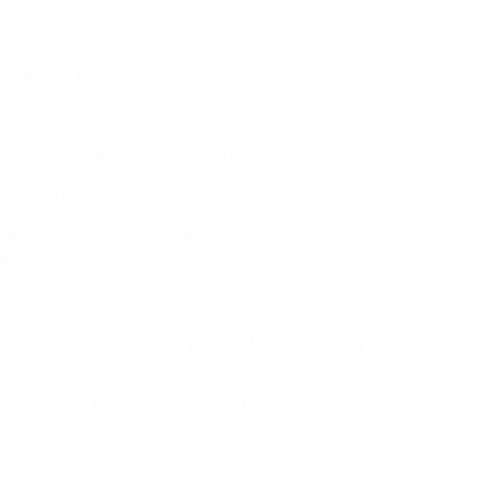
人性的考验
故事展现了人性的复杂性，背叛与救赎并存。
文化的冲突
小说描绘了阿富汗社会在动荡时期的文化冲突与变迁。
成长的代价
阿米尔的成长之路，充满了痛苦与牺牲，但也带来了成熟与理
解。
父与子的关系
探讨了父子之间的情感纠葛，以及这种关系对个体成长的影响。
A contemplative young man sitting on a hilltop, overlooking a vast
landscape of Kabul, kites flying in the distance, a sense of
introspection and growth, muted earthy tones, impressionism, high
resolution.
我的感悟