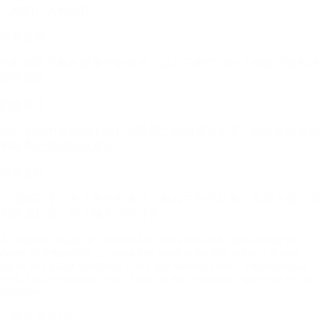
人物的行为和选择。
宗教信仰
分析伊斯兰教在故事中的角色，以及宗教信仰对人物道德观和决
策的影响。
阶级差异
探讨小说中展现的不同社会阶层之间的紧张关系，特别是阿米尔
和哈桑之间的阶级差距。
历史变迁
讨论阿富汗历史上发生的事件，如君主制的结束、苏联入侵、塔
利班崛起等，对人物生活的冲击。
A symbolic image of a broken kite being repaired, representing the
theme of redemption, a young boy holding the kite string, a distant
figure of a father watching, warm and hopeful colors, impressionistic
style, high resolution, with a focus on the emotional expression of the
characters.
主题反思与启示