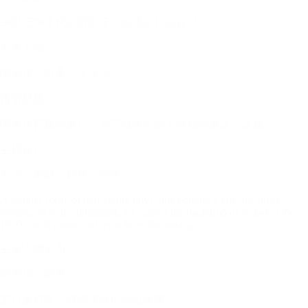
20世纪70年代的阿富汗，动荡的社会背景
主要人物
阿米尔、哈桑、父亲等
情节梗概
阿米尔背叛哈桑后，为了救赎而踏上寻找哈桑之子之旅
主题探讨
友谊、家庭、背叛与救赎
A somber scene of two young boys, one holding a kite, the other
looking on with admiration, set against the backdrop of Kabul in the
1970s, with a touch of sepia to evoke nostalgia.
主要人物关系
阿米尔与哈桑
主仆兼好友，情感深厚但地位悬殊。