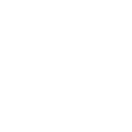
释方式，成为专辑中不可或缺的经典。
《温柔》成为了那一代人青春的乐章。
却意外大热，不仅拯救了他的音乐事业，还成为了时代金曲之一。
未能在台湾受到关注。
回音乐巅峰。
乐坛的地位。
ing, an atmosphere of peaceful reminiscence