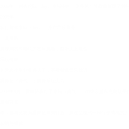
2000年，周杰伦以《Jay》专辑中的《龙卷风》等歌曲展现
2000年
发行首张专辑《Jay》，开启音乐事业。
《龙卷风》
展现周杰伦独特的音乐风格，奠定天王地位。
乐坛传奇
从无名小辈到亚洲天王，不断创造音乐佳话。
梁静茹《勇气》：跻身乐坛天后
2000年8月，梁静茹发行了专辑《勇气》，由李宗盛和光良
原创背景
李宗盛与光良为梁静茹量身打造，意在呈现出一种疗伤情感的力
影响与成就