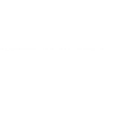
凭借其温暖和缠绵的音乐风格迅速走红，成为经典之作。