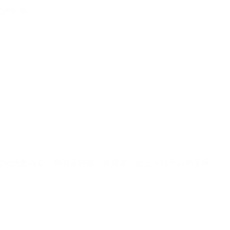
代的到来。
词打动无数听众，帮助梁静茹一夜成名，走上乐坛天后的宝座。