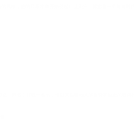
了独特的风格，他的音乐才华开始引起广泛关注，标志着一个传奇时
联手打造。同名主打歌一推出，便以其温暖动人的旋律和励志的歌
量。