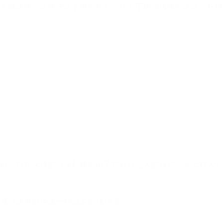
天健谱曲。此曲传达了男性在社会压力下脆弱情感的表达，获得
典曲目，以其深情的演绎风格唱出了对昔日恋人的祝福，是无数人
通过这首歌传递一种温柔的祝福感。