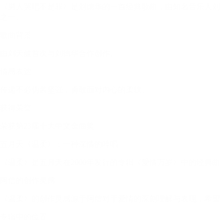
《男人哭吧不是罪》是刘德华的一首经典歌曲，由知名音乐人刘
之一。
歌曲背景
由刘天健首次与刘德华合作创作。
情感表达
传递不必伪装坚强，勇敢面对内心的柔软。
获得荣誉
荣获第23届十大中文金曲奖。
五月天《温柔》：一种深情的吟唱
《温柔》是五月天在2000年发行的专辑《爱情万岁》中的经
阿信的创作灵感
《温柔》的创作灵感源于阿信对于爱情的深刻理解与表现，希望
专辑中的位置