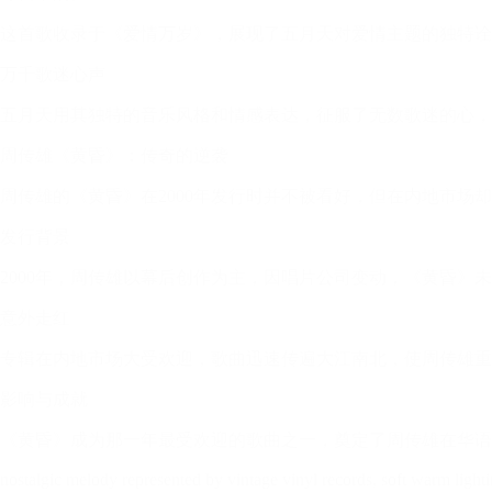
这首歌收录于《爱情万岁》，展现了五月天对爱情主题的独特诠
万千歌迷心声
五月天用其独特的音乐风格和情感表达，征服了无数歌迷的心，
周传雄《黄昏》：传奇的逆袭
周传雄的《黄昏》在2000年发行时并不被看好，但在内地市场
发行背景
2000年，周传雄以幕后创作为主，因唱片公司变动，《黄昏》
意外走红
专辑在内地市场大受欢迎，歌曲迅速传遍大江南北，使周传雄重
影响与成就
《黄昏》成为那一年最受欢迎的歌曲之一，奠定了周传雄在华语
nostalgic melody represented by vintage vinyl records, soft warm light