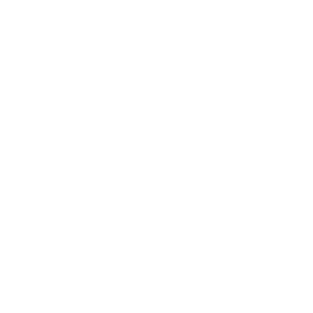
千禧年华语金曲精选
华语乐坛千禧年被誉为黄金时代，涌现出了许多经典的歌曲和歌
今天，我们将共同回忆2000年那些不朽的音乐篇章，感受当年
林忆莲《至少还有你》：温暖的低谷之歌
在2000年，林忆莲的音乐生涯正处于低谷期。她所属的唱片
歌曲创作背景
在事业低谷期推出，由维京唱片公司老板姚谦挑选。
歌曲特色
歌曲低婉吟转，充满温暖与情感，使人心旷神怡。
经典歌词
“如果全世界我也可以放弃，只是不愿意失去你的消息……”
周杰伦《龙卷风》：属于周董的时代正在到来