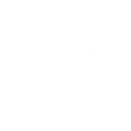
手。
乐坛的辉煌与多样。
公司老板为她挑了一首《至少还有你》。没想到这首歌一经推出，