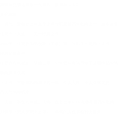
梁静茹凭借这首歌一夜成名，跻身乐坛天后。
文化现象
《勇气》无疑是当年女生之间传唱度最高的歌曲之一，如今还变
任贤齐《天涯》：又一经典之作
2000年，任贤齐为电视剧《笑傲江湖》演唱了片尾曲《天涯
经典影视合作
任贤齐在电视剧《笑傲江湖》中的音乐表演增添了这部作品的情
歌曲意境优美
《天涯》的歌词和曲调浑然一体，引人入胜，令人回味无穷。
高人气与传唱度
《天涯》不仅在电视上大热，也是当年KTV点播率极高的歌曲
刘德华《男人哭吧不是罪》：再强的人也有权利去疲惫