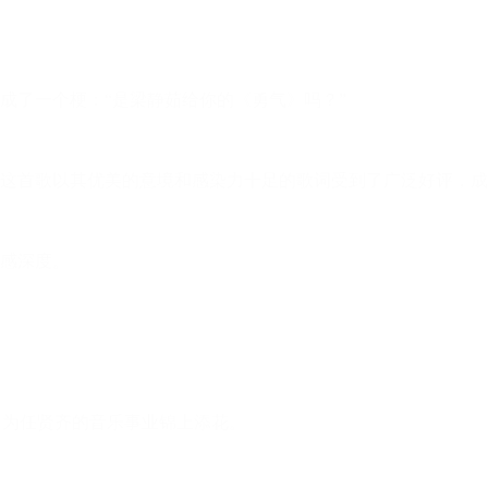
成了一个梗：“是梁静茹给你的《勇气》吗？”
》，这首歌以其优美的意境和感染力十足的歌词受到了广泛好评，
感深度。
，为任贤齐的音乐事业锦上添花。